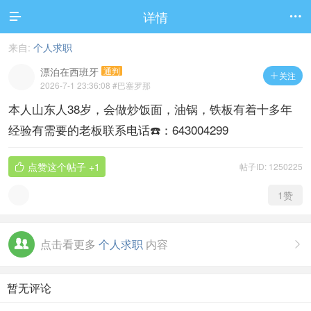
详情


来自:
个人求职
漂泊在西班牙
通判
关注

2026-7-1 23:36:08
#巴塞罗那
本人山东人38岁，会做炒饭面，油锅，铁板有着十多年
经验有需要的老板联系电话☎️：643004299
点赞这个帖子
+1
帖子ID: 1250225

1
赞
点击看更多
个人求职
内容

暂无评论