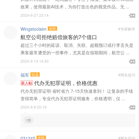
效果，使用最新AI技术，为你打造出色的视觉作品。无 ...

2024-9-27 23:14

Wingstoclaim
庶民
#专家解答
航空公司拒绝赔偿旅客的7个借口
超过三个小时的延误、取消、失联、超额预订或行李丢失是
乘客最常遭受的一些事件，尤其是在假期期间，航空公 ...

2024-9-14 14:30

福军
知县
#网友提问
代办无犯罪证明，价格优惠
新人帖
代办无犯罪证明·省时省力 7-15天快速拿到！ 让复杂的手续
变得简单，专业代办无犯罪证明服务，价格透明，仅 ...

2024-9-9 20:19

1赞
031245
庶民
#网友提问