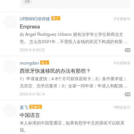
6赞
URBANO律师楼
秀才
#专家解答
Empresa
由 Angel Rodriguez Urbano 拥有法学学士学位和商业文
凭。 怎么在2021年，不需投入金钱的状况下构成的有限 ...

2024-9-6 09:03

momgdan
举人
#专家解答
西班牙快速移民的办法有那些？
1）申请速度快：4-8个月可获得居留卡；2）条件要求低：
无语言、无学历要求；3）全家一同申请：申请人和配偶 ...

2024-9-6 08:14

夏飞
芝麻官
#网友提问
中国语言
本人标准的中国普通话，如果有想学中文的朋友可以联系
我。