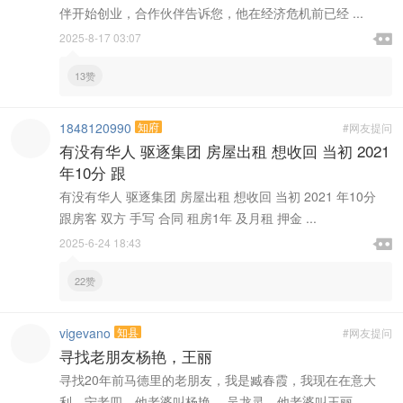
伴开始创业，合作伙伴告诉您，他在经济危机前已经 ...

2025-8-17 03:07

13赞
1848120990
知府
#网友提问
有没有华人 驱逐集团 房屋出租 想收回 当初 2021
年10分 跟
有没有华人 驱逐集团 房屋出租 想收回 当初 2021 年10分
跟房客 双方 手写 合同 租房1年 及月租 押金 ...

2025-6-24 18:43

22赞
vigevano
知县
#网友提问
寻找老朋友杨艳，王丽
寻找20年前马德里的老朋友，我是臧春霞，我现在在意大
利，宁老四，他老婆叫杨艳， 吴龙灵，他老婆叫王丽， ...