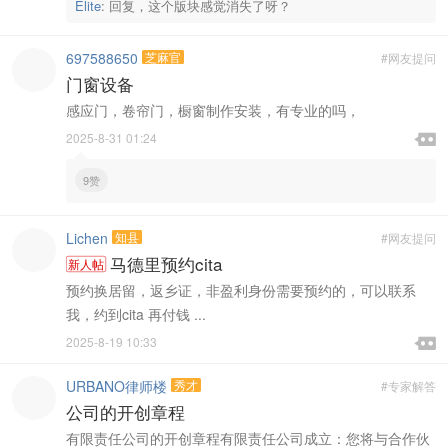
Elite
:
回复，这个版块感觉消失了呀？
697588650
芝麻官
#网友提问
门窗设备
感应门，卷帘门，橱窗制作安装，有专业的吗，

2025-8-31 01:24

9赞
Lichen
知县
#网友提问
马德里预约cita
新人帖
预约换居留，返乡证，非盈利身份需要预约的，可以联系
我，约到cita 再付钱 ...

2025-8-19 10:33

URBANO律师楼
秀才
#专家解答
公司的开创章程
有限责任公司的开创章程有限责任公司成立：您将与合作伙