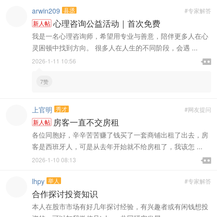
arwin209
县丞
#专家解答
心理咨询公益活动｜首次免费
新人帖
我是一名心理咨询师，希望用专业与善意，陪伴更多人在心
灵困顿中找到方向。 很多人在人生的不同阶段，会遇 ...

2026-1-11 10:56

7赞
上官明
秀才
#网友提问
房客一直不交房租
新人帖
各位同胞好，辛辛苦苦赚了钱买了一套商铺出租了出去，房
客是西班牙人，可是从去年开始就不给房租了，我该怎 ...

2026-1-10 08:13

lhpy
举人
#专家解答
合作探讨投资知识
本人在股市市场有好几年探讨经验，有兴趣者或有闲钱想投