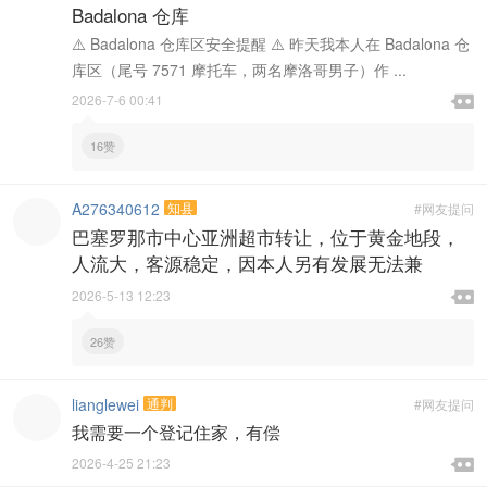
Badalona 仓库
⚠️ Badalona 仓库区安全提醒 ⚠️ 昨天我本人在 Badalona 仓
库区（尾号 7571 摩托车，两名摩洛哥男子）作 ...

2026-7-6 00:41

16赞
A276340612
知县
#网友提问
巴塞罗那市中心亚洲超市转让，位于黄金地段，
人流大，客源稳定，因本人另有发展无法兼

2026-5-13 12:23

26赞
lianglewei
通判
#网友提问
我需要一个登记住家，有偿

2026-4-25 21:23
