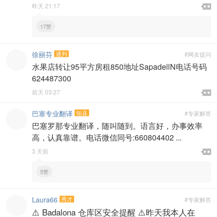

昨天 21:17

17赞
徐丽芬
通判
#网友提问
水果店转让95平方房租850地址SapadellN电话号码
624487300

前天 03:27

巴塞专业翻译
知县
#专家解答
巴塞罗那专业翻译，随叫随到。语言好，办事效率
高，认真靠谱。电话微信同号:660804402 ...

3 天前

5赞
Laura66
秀才
#专家解答
⚠️ Badalona 仓库区安全提醒 ⚠️昨天我本人在