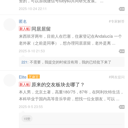
资的，可以加我微信号tubysu共同研究发展。 ...

2025-10-24 22:11

匿名
#专家解答
同居居留
新人帖
来西班牙两年，目前人在巴塞，住家登记在Andalucía 一个
老外家（之前是同事），想办理同居居留，老外是离 ...

2025-9-10 21:53

221
:
不需要，我提交的时候没有用，我的已经批下来了
Elite
芝麻官
#网友提问
原来的交友板块去哪了？
新人帖
本人男，北京土著，高重180/75，87年，在阿利坎特生活，
本科毕业于国内高等音乐学府，想找一位女朋友，可以 ...

2025-9-5 23:55

15赞