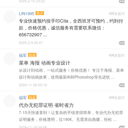

2025-2-15 23:22

LIN1995
秀才
#网友提问
专业快速预约按手印Cita，全西班牙可预约，约到付
款，价格优惠，诚信服务有需要联系微信：
656732907 ...

2025-2-9 00:37

福军
知县
#网友提问
菜单 海报 动画专业设计
从设计到动画，一站式服务！价格优惠！ 专注于海报、菜单
设计和动画效果，使用最新AI和Photoshop等先进软 ...

2024-11-28 03:19

福军
知县
#网友提问
代办无犯罪证明·省时省力
7-15天快速拿到！让复杂的手续变得简单，专业代办无犯罪
证明服务，价格透明，仅190€。无需亲自跑腿，轻松 ...

2024-11-16 04:08
