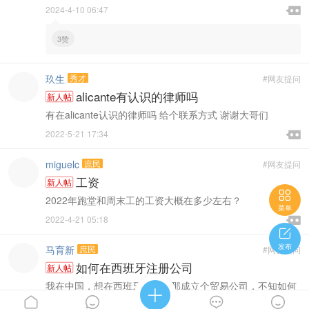

2024-4-10 06:47

3赞
玖生
秀才
#网友提问
alicante有认识的律师吗
新人帖
有在alicante认识的律师吗 给个联系方式 谢谢大哥们

2022-5-21 17:34

miguelc
庶民
#网友提问
工资
新人帖

2022年跑堂和周末工的工资大概在多少左右？
菜单

2022-4-21 05:18


发布
马育新
庶民
#网友提问
如何在西班牙注册公司
新人帖
我在中国，想在西班牙巴塞罗那成立个贸易公司，不知如何





离岸申请。微信号179209567 ...