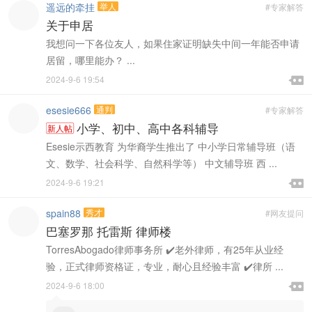
遥远的牵挂
举人
#专家解答
关于申居
我想问一下各位友人，如果住家证明缺失中间一年能否申请
居留，哪里能办？ ...

2024-9-6 19:54

esesie666
通判
#专家解答
小学、初中、高中各科辅导
新人帖
Esesie示西教育 为华裔学生推出了 中小学日常辅导班（语
文、数学、社会科学、自然科学等） 中文辅导班 西 ...

2024-9-6 19:21

spain88
秀才
#网友提问
巴塞罗那 托雷斯 律师楼
TorresAbogado律师事务所 ✔️老外律师，有25年从业经
验，正式律师资格证，专业，耐心且经验丰富 ✔️律所 ...

2024-9-6 18:00
