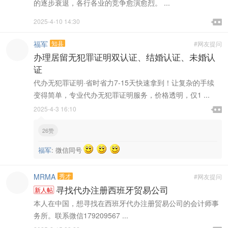
的逐步衰退，各行各业的竞争愈演愈烈。 ...

2025-4-10 14:30

福军
知县
#网友提问
办理居留无犯罪证明双认证、结婚认证、未婚认
证
代办无犯罪证明·省时省力7-15天快速拿到！让复杂的手续
变得简单，专业代办无犯罪证明服务，价格透明，仅1 ...

2025-4-3 16:10

26赞
福军
:
微信同号
MRMA
秀才
#网友提问
寻找代办注册西班牙贸易公司
新人帖
本人在中国，想寻找在西班牙代办注册贸易公司的会计师事
务所。联系微信179209567 ...