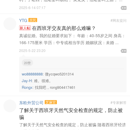

2025-6-14 07:17

YTG
庶民
#网友提问
在西班牙交友真的那么难嘛？
新人帖
真诚征婚。我的征婚要求如下： 年龄：40-55岁之间 身高：
166-175厘米 学历：中专或相当学历 婚姻状况：未婚 ...

2025-5-22 23:20

20赞
wo88888888
:
微ycqwo5201314
Jay-H
:
难。很难。
Rongx
:
找我吧，rong904417461
东欧外贸公司
芝麻官
#专家解答
了解关于西班牙天然气安全检查的规定，防止被
骗
了解关于天然气安全检查的规定，防止被骗 随着西班牙经济