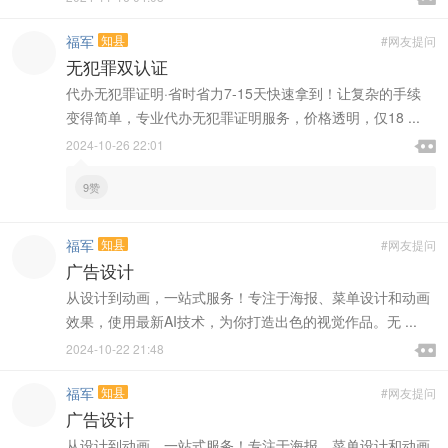
福军
知县
#网友提问
无犯罪双认证
代办无犯罪证明·省时省力7-15天快速拿到！让复杂的手续
变得简单，专业代办无犯罪证明服务，价格透明，仅18 ...

2024-10-26 22:01

9赞
福军
知县
#网友提问
广告设计
从设计到动画，一站式服务！专注于海报、菜单设计和动画
效果，使用最新AI技术，为你打造出色的视觉作品。无 ...

2024-10-22 21:48

福军
知县
#网友提问
广告设计
从设计到动画，一站式服务！专注于海报、菜单设计和动画