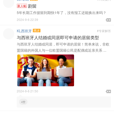
剧留
新人帖
5年长期工作据留到期快1年了，没有报工还能换出来吗？

2024-9-6 22:39

KL西班牙
秀才
#专家解答
与西班牙人结婚或同居即可申请的居留类型
与西班牙人结婚或同居，即可申请的居留！简单来说，非欧
盟国籍的外国人与一位欧盟国籍公民是配偶或近亲关系 ...

2024-9-6 21:50

4赞