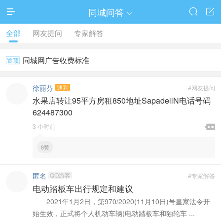
同城问答




全部
网友提问
专家解答
同城网广告收费标准
置顶
徐丽芬
通判
#网友提问
水果店转让95平方房租850地址SapadellN电话号码
624487300

3 小时前

8赞
匿名
QQ游客
#专家解答
电动踏板车出行规定和建议
2021年1月2日，第970/2020(11月10日)号皇家法令开
始生效，正式将个人机动车辆(电动踏板车和独轮车 ...