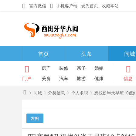
官方微信
手机客户端
设为首页
收藏本站
首页
头条
同城
房产
装修
亲子
婚嫁
门户
美食
汽车
旅游
健康
信息
同城
分类信息
个人求职
想找份半天早班10点到
西
班
发帖
»
›
›
›
牙
华