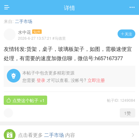
详情


来自:
二手市场
水中花
知州
关注

2026-6-27 13:57:21
#马德里
友情转发:货架，桌子，玻璃板架子，如图，需极速便宜
处理，有需要的速度加微信聊，微信号:h657167377
本帖子中包含更多精彩资源

您需要
登录
才可以查看, 没帐号?
立即注册
点赞这个帖子
+1
帖子ID: 1249084

1
赞
点击看更多
二手市场
内容
