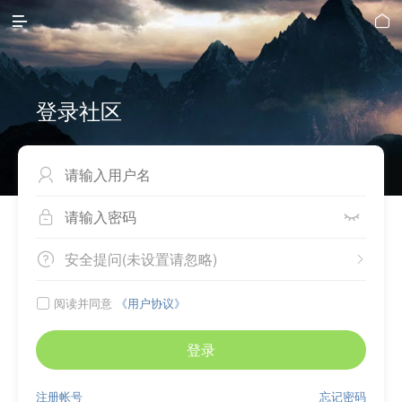


登录社区



安全提问(未设置请忽略)


阅读并同意
《用户协议》

登录
注册帐号
忘记密码