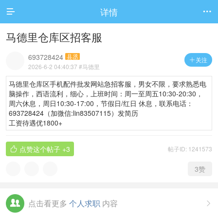
详情


马德里仓库区招客服
693728424
县丞
关注

2026-6-2 04:40:37
#马德里
马德里仓库区手机配件批发网站急招客服，男女不限，要求熟悉电
脑操作，西语流利，细心，上班时间：周一至周五10:30-20:30，
周六休息，周日10:30-17:00，节假日/红日 休息，联系电话：
693728424（加微信:lin83507115）发简历
工资待遇优1800+
点赞这个帖子
+3
帖子ID: 1241573

3
赞
点击看更多
个人求职
内容
