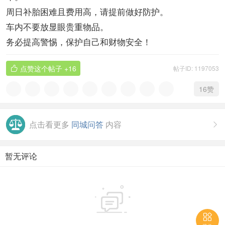
周日补胎困难且费用高，请提前做好防护。
车内不要放显眼贵重物品。
务必提高警惕，保护自己和财物安全！
点赞这个帖子
+16
帖子ID: 1197053

16
赞
点击看更多
同城问答
内容

暂无评论

