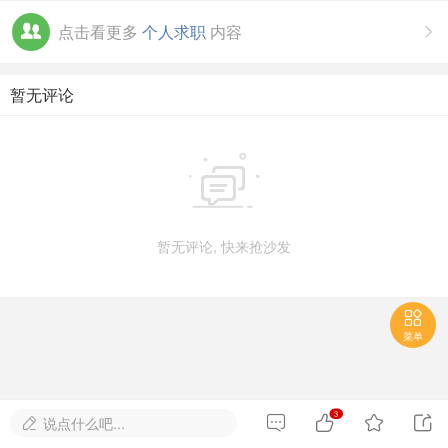
点击看更多
个人求职
内容

暂无评论

暂无评论, 快来抢沙发

菜单
3




说点什么吧...
