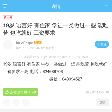
详情


新人帖
19岁 语言好 有住家 学徒一类做过一些 能吃
苦 包吃就好 工资要求
HuijieFelipe
举人
关注

2025-7-1 23:29:46
#巴塞罗那
本帖最后由 HuijieFelipe 于 2025-7-1 23:33 编辑
19岁 语言好 有住家 学徒一类做过一些 能吃苦 包吃就好
工资要求不高 电话：624688706
微信：643094527
点赞这个帖子
+3
帖子ID: 1155010

3
赞