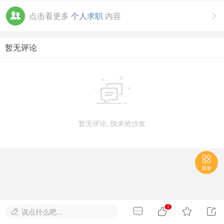
点击看更多
个人求职
内容

暂无评论

暂无评论, 快来抢沙发

菜单
3




说点什么吧...
