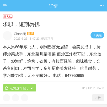
详情


新人帖
求职，短期勿扰
China唐
县丞
关注

2025-6-23 18:47:23
#巴塞罗那
本人男86年东北人，刚到巴塞无居留，会美发成手，厨
师炒菜成手，东北菜川菜湘菜 煎炒烹炸都可以，东北饺
子，炒海鲜，烧烤，铁板，有拉面经验，卤味熟食，会
杀鱼剔肉，寿司可学，多年厨房美发经验，吃苦耐劳，
学习能力强，无不良嗜好… 电话：647950999
点赞这个帖子
+3
帖子ID: 1153403

3
赞