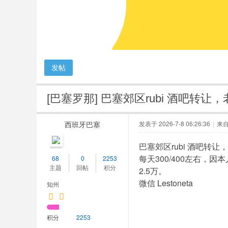
人
网
发帖
[巴塞罗那]
巴塞郊区rubi 酒吧转让，
西班牙巴塞
发表于 2026-7-8 06:26:36
|
来
巴塞郊区rubi 酒吧转让
每天300/400左右，
68
0
2253
主题
回帖
积分
2.5万。
微信 Lestoneta
知州
积分
2253