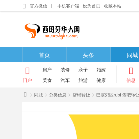
官方微信
手机客户端
设为首页
收藏本站
首页
头条
同城
房产
装修
亲子
婚嫁
门户
美食
汽车
旅游
健康
信息
同城
分类信息
店铺转让
巴塞郊区rubi 酒吧转让
西
班
»
›
›
›
牙
华