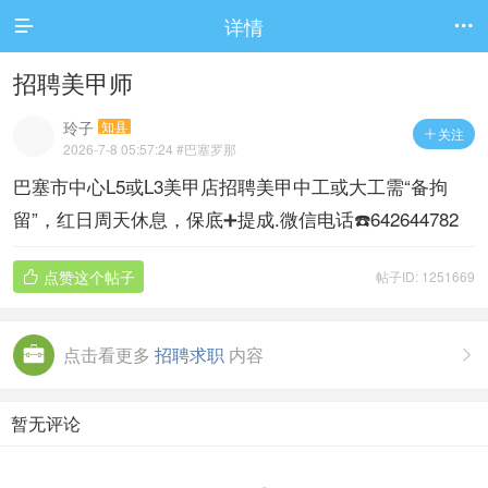
详情


招聘美甲师
玲子
知县
关注

2026-7-8 05:57:24
#巴塞罗那
巴塞市中心L5或L3美甲店招聘美甲中工或大工需“备拘
留”，红日周天休息，保底➕提成.微信电话☎️642644782
点赞这个帖子
帖子ID: 1251669

点击看更多
招聘求职
内容

暂无评论