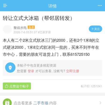
详情


转让立式大冰箱（帮邻居转发）
黎叔水电
县丞
关注

2026-7-6 05:51:07
#巴塞罗那
本人有二个2米立式软冰三门的2000，还有2个1米8的立
式硬冰2000，1米8立式软冰同一批的，买来不到半年在
市中心，需要的朋友可送货上门，联系615725150
本帖子中包含更多精彩资源

您需要
登录
才可以查看, 没帐号?
立即注册
点赞这个帖子
帖子ID: 1251241

点击看更多
二手市场
内容
