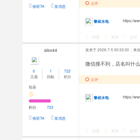
点评
收听TA
发消息
https://
黎叔水电
回复
支持
反对
alex44
发表于 2026-7-5 00:33:30
|
来
微信搜不到，店名叫什
0
1
722
主题
回帖
积分
点评
知县
https://
黎叔水电
积分
722
收听TA
发消息
回复
支持
反对