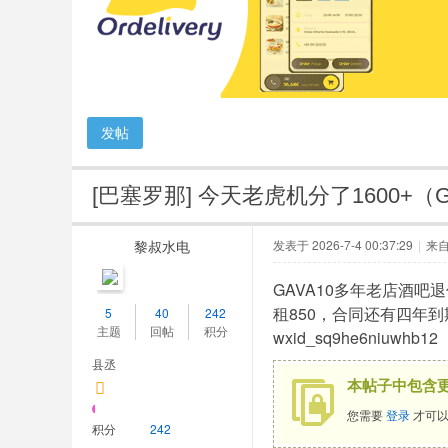
人
网
发帖
[巴塞罗那]
今天老虎机分了1600+（
黎叔水电
发表于 2026-7-4 00:37:29
|
来
GAVA10多年老店酒吧
租850，合同还有四年到
5
40
242
主题
回帖
积分
wxid_sq9he6niuwhb12
县丞
本帖子中包含
您需要
登录
才可以
积分
242