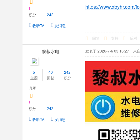
https://www.xbyhr.com/f
积分
242
收听TA
发消息
回复
支持
反对
黎叔水电
发表于 2026-7-6 03:16:27
|
来
5
40
242
主题
回帖
积分
县丞
积分
242
收听TA
发消息