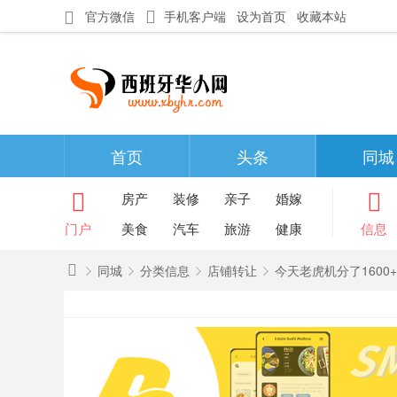
官方微信
手机客户端
设为首页
收藏本站
首页
头条
同城
房产
装修
亲子
婚嫁
门户
美食
汽车
旅游
健康
信息
同城
分类信息
店铺转让
今天老虎机分了1600
西
班
»
›
›
›
牙
华