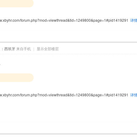
www.xbyhr.com/forum.php?mod=viewthread&tid=1249800&page=1#pid1419291
详
自：西班牙
来自手机
|
显示全部楼层
么
www.xbyhr.com/forum.php?mod=viewthread&tid=1249800&page=1#pid1419291
详