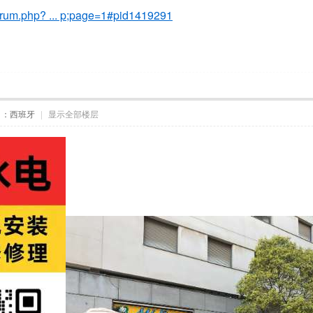
orum.php? ... p;page=1#pid1419291
自：西班牙
|
显示全部楼层