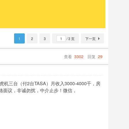
1
2
3
/ 3 页
下一页
查看
3302
回复
29
三台（付2台TASA）月收入3000-4000千，房
，价格面议，非诚勿扰，中介止步！微信，