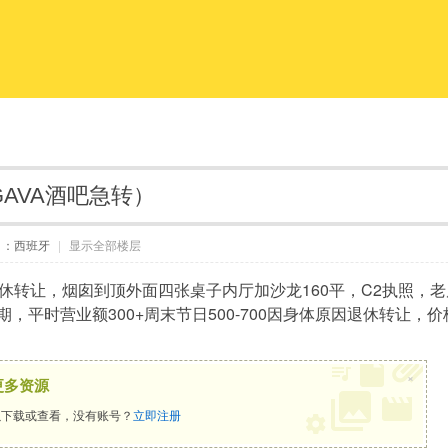
GAVA酒吧急转）
自：西班牙
|
显示全部楼层
退休转让，烟囱到顶外面四张桌子内厅加沙龙160平，C2执照，老虎机
期，平时营业额300+周末节日500-700因身体原因退休转让
×
更多资源
下载或查看，没有账号？
立即注册