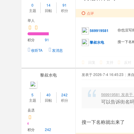
0
14
91
主题
回帖
积分
点评
举人
你也没写
569919581
积分
91
搜一下名
黎叔水电
收听TA
发消息
回复
支持
反对
黎叔水电
发表于 2026-7-4 16:45:23
|
来
569919581 发表于 2
5
40
242
主题
回帖
积分
可以告诉街名
县丞
搜一下名称就出来了
积分
242