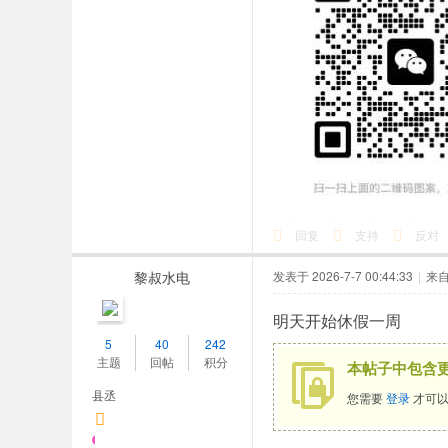
回复
支持
反对
黎叔水电
发表于 2026-7-7 00:44:33
|
来
明天开始休假一周
5
40
242
主题
回帖
积分
本帖子中包含
县丞
您需要
登录
才可以