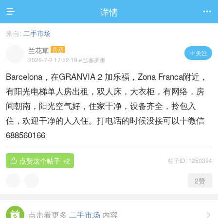
详情


来自:
二手市场
兰花草
县丞
关注

2026-7-2 17:52:19
#巴塞罗那
Barcelona，在GRANVIA 2 加乐福，Zona Franca附近，
有阳光电梯单人房出租，双人床，大衣柜，有网络，房
间朝南，阳光空气好，住家干净，设备齐全，拎包入
住，欢迎干净的人入住。打电话的时候没接可以十微信
688560166
点赞这个帖子
+2
帖子ID: 1250394

2
赞
点击看更多
二手市场
内容
