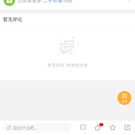
点击看更多
二手市场
内容

暂无评论

暂无评论, 快来抢沙发

菜单
1




说点什么吧...
