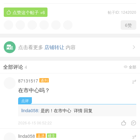
点赞这个帖子
+6
帖子ID: 1242020

6
赞
点击看更多
店铺转让
内容

全部评论
4
全部

87131517
通判
#
2
在市中心吗？
点评
linda058:
是的！在市中心
详情
回复
2026-6-15 06:52:22


linda058
县丞
楼主
#
3