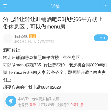
详情


酒吧转让转让旺铺酒吧C3执照66平方楼上
带休息区，可以做menu房
linda058
县丞
关注

2026-6-3 14:41:16
#巴塞罗那
酒吧转让
转让旺铺酒吧C3执照66平方楼上带休息区，
可以做menu房租765 ,转让费3万9，老虎机合同2029年到
期 Terrasa有6张四人桌,设备齐全，即买即开适合两夫妻
创业
想要咨询的打我电话688182029
本帖子中包含更多精彩资源

您需要
登录
才可以查看, 没帐号?
立即注册