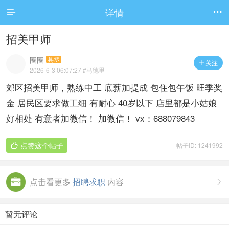
详情


招美甲师
圈圈
县丞
关注

2026-6-3 06:07:27
#马德里
郊区招美甲师，熟练中工 底薪加提成 包住包午饭 旺季奖
金 居民区要求做工细 有耐心 40岁以下 店里都是小姑娘
好相处 有意者加微信！ 加微信！ vx：688079843
点赞这个帖子
帖子ID: 1241992

点击看更多
招聘求职
内容

暂无评论