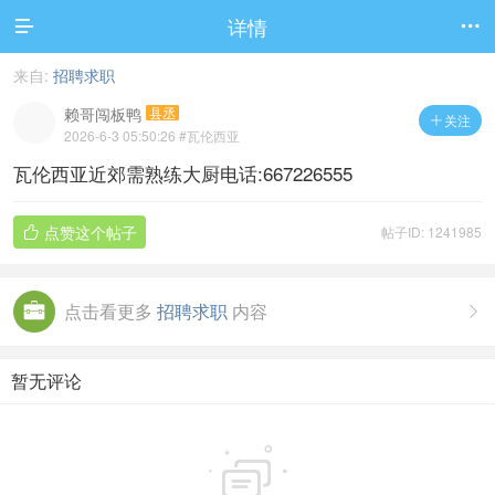
详情


来自:
招聘求职
赖哥闯板鸭
县丞
关注

2026-6-3 05:50:26
#瓦伦西亚
瓦伦西亚近郊需熟练大厨电话:667226555
点赞这个帖子
帖子ID: 1241985

点击看更多
招聘求职
内容

暂无评论
