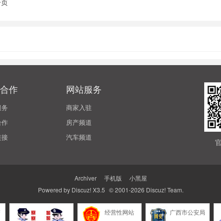
一页
合作
网站服务
服务
商家入驻
合作
房产频道
链接
汽车频道
Archiver
|
手机版
|
小黑屋
Powered by
Discuz!
X3.5
© 2001-2026
Discuz! Team
.
警
经营性网站
广西市公安局