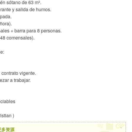
cén sótano de 63 m².
rante y salida de humos.
ipada.
ñora).
sales + barra para 8 personas.
(48 comensales).
e:
 contrato vigente.
zar a trabajar.
ciables
stian )
×
更多资源