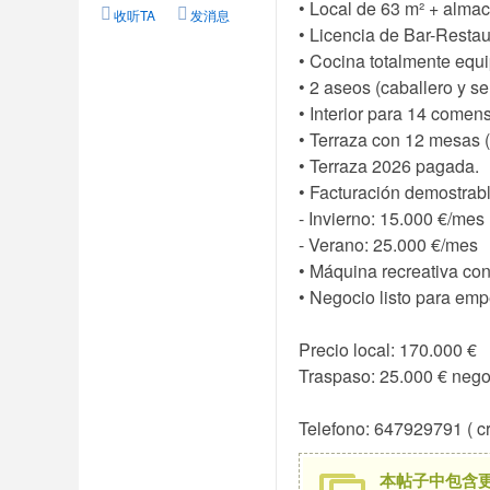
• Local de 63 m² + alma
收听TA
发消息
• Licencia de Bar-Restau
• Cocina totalmente equ
• 2 aseos (caballero y se
• Interior para 14 comen
• Terraza con 12 mesas 
• Terraza 2026 pagada.
• Facturación demostrabl
- Invierno: 15.000 €/mes
- Verano: 25.000 €/mes
• Máquina recreativa con
• Negocio listo para empe
Precio local: 170.000 €
Traspaso: 25.000 € nego
Telefono: 647929791 ( cri
本帖子中包含