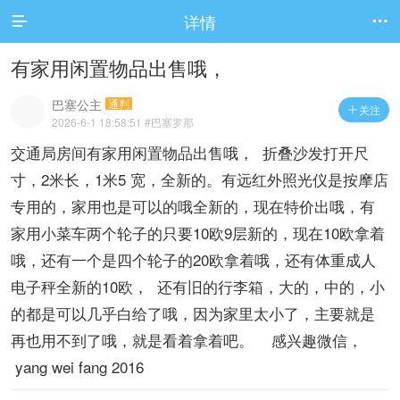
详情


有家用闲置物品出售哦，
巴塞公主
通判
关注

2026-6-1 18:58:51
#巴塞罗那
交通局房间有家用闲置物品出售哦， 折叠沙发打开尺
寸，2米长，1米5 宽，全新的。有远红外照光仪是按摩店
专用的，家用也是可以的哦全新的，现在特价出哦，有
家用小菜车两个轮子的只要10欧9层新的，现在10欧拿着
哦，还有一个是四个轮子的20欧拿着哦，还有体重成人
电子秤全新的10欧， 还有旧的行李箱，大的，中的，小
的都是可以几乎白给了哦，因为家里太小了，主要就是
再也用不到了哦，就是看着拿着吧。 感兴趣微信，
yang wei fang 2016