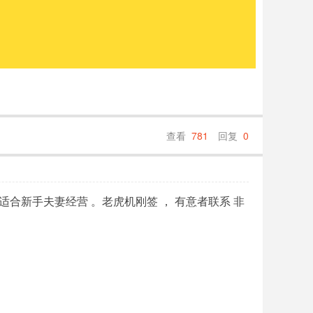
查看
781
回复
0
议价 ，适合新手夫妻经营 。老虎机刚签 ， 有意者联系 非