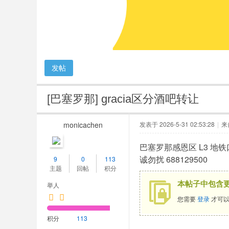
人
网
发帖
[巴塞罗那]
gracia区分酒吧转让
monicachen
发表于 2026-5-31 02:53:28
|
来
巴塞罗那感恩区 L3 地铁口
诚勿扰 688129500
9
0
113
主题
回帖
积分
本帖子中包含
举人
您需要
登录
才可以
积分
113