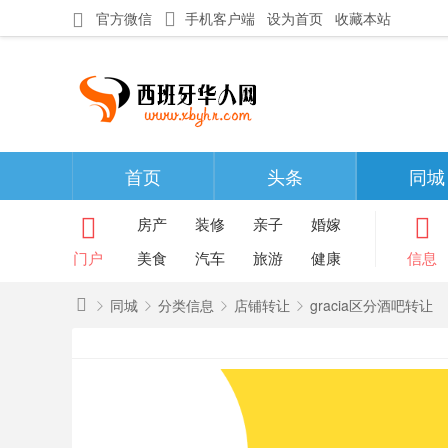
官方微信
手机客户端
设为首页
收藏本站
首页
头条
同城
房产
装修
亲子
婚嫁
门户
美食
汽车
旅游
健康
信息
同城
分类信息
店铺转让
gracia区分酒吧转让
西
班
»
›
›
›
牙
华