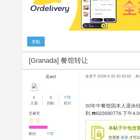
人
网
发帖
[Granada]
餐馆转让
吴wxl
发表于 2026-5-30 20:33:52
|
来
4
3
172
主题
回帖
积分
30年中餐馆因本人退休转让
利.☎️622690776.下午4
芝麻官
本帖子中包含
积分
172
您需要
登录
才可以