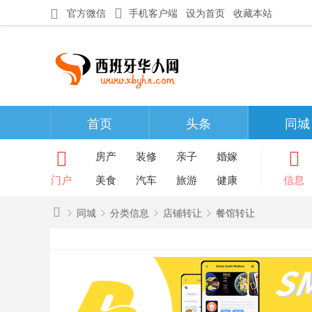
官方微信
手机客户端
设为首页
收藏本站
首页
头条
同城
房产
装修
亲子
婚嫁
门户
美食
汽车
旅游
健康
信息
同城
分类信息
店铺转让
餐馆转让
西
班
»
›
›
›
牙
华