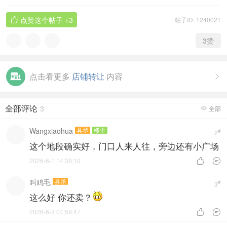
点赞这个帖子
+3
帖子ID: 1240021

3
赞
点击看更多
店铺转让
内容

全部评论
3
全部

Wangxiaohua
县丞
楼主
#
2
这个地段确实好，门口人来人往，旁边还有小广场
2026-6-1 14:39:10


叫鸡毛
县丞
#
3
这么好 你还卖？
2026-6-3 04:59:47

