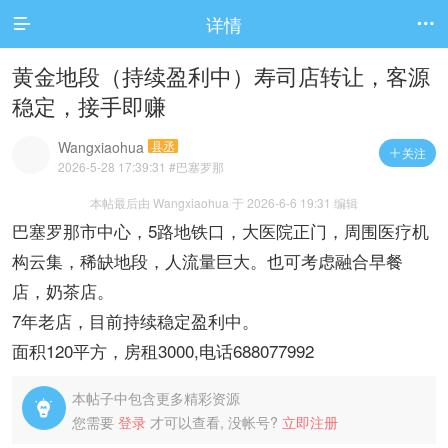
详情


黄金地段（持续盈利中）寿司店转让，客源
稳定，接手即赚
Wangxiaohua
县丞
关注

2026-5-28 17:39:31
#巴塞罗那
本帖最后由 Wangxiaohua 于 2026-6-6 19:31 编辑
巴塞罗那市中心，5路地铁口，大医院正门，周围医疗机
构云集，稀缺地段，人流量巨大。也可考虑融合早餐
店，奶茶店。
7年老店，目前持续稳定盈利中。
面积120平方，房租3000,电话688077992
本帖子中包含更多精彩资源

您需要
登录
才可以查看, 没帐号?
立即注册