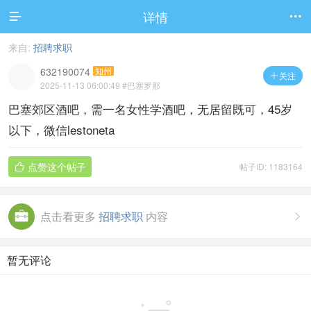
详情


来自:
招聘求职
632190074
知州
关注

2025-11-13 06:00:49
#巴塞罗那
巴塞郊区酒吧，需一名女性学酒吧，无居留既可，45岁
以下，微信lestoneta
点赞这个帖子
帖子ID: 1183164

点击看更多
招聘求职
内容

暂无评论