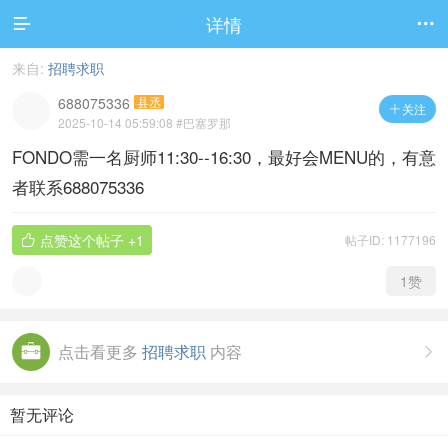
详情


来自:
招聘求职
688075336
县丞
关注

2025-10-14 05:59:08
#巴塞罗那
FONDO需一名厨师11:30--16:30，最好会MENU的，有意
者联系688075336
点赞这个帖子
+1
帖子ID: 1177196

1
赞
点击看更多
招聘求职
内容

暂无评论