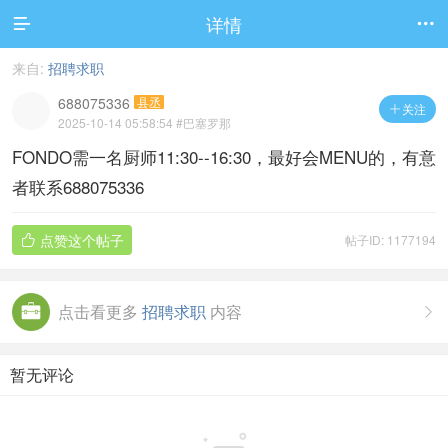
详情


来自:
招聘求职
688075336
县丞
关注

2025-10-14 05:58:54
#巴塞罗那
FONDO需一名厨师11:30--16:30，最好会MENU的，有意
者联系688075336
点赞这个帖子
帖子ID: 1177194

点击看更多
招聘求职
内容

暂无评论