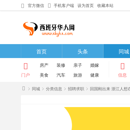
官方微信
手机客户端
设为首页
收藏本站
首页
头条
同城
房产
装修
亲子
婚嫁
门户
美食
汽车
旅游
健康
信息
同城
分类信息
招聘求职
回国刚出来 浙江人想在
西
班
»
›
›
›
牙
华