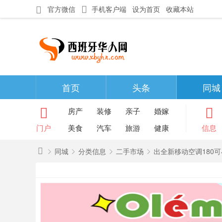
官方微信
手机客户端
设为首页
收藏本站
首页
头条
同城
房产
装修
亲子
婚嫁
门户
美食
汽车
旅游
健康
信息
同城
分类信息
二手市场
出全新移动空调180可小刀
西
班
»
›
›
›
牙
华