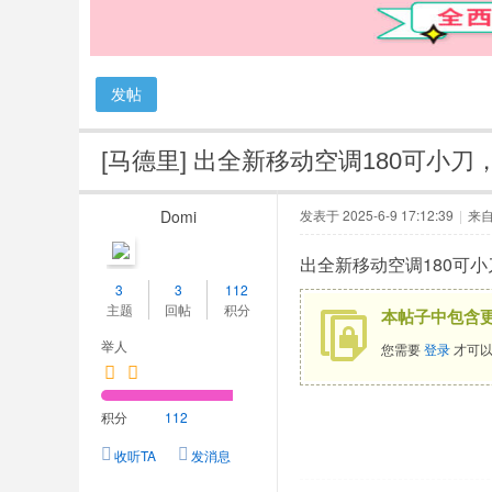
人
网
发帖
[马德里]
出全新移动空调180可小刀，有需
Domi
发表于 2025-6-9 17:12:39
|
来
出全新移动空调180可小刀，
3
3
112
主题
回帖
积分
本帖子中包含
举人
您需要
登录
才可以
积分
112
收听TA
发消息