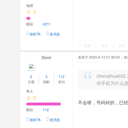
知府
积分
4211
收听TA
发消息
回复
支持
反对
Domi
发表于 2025-6-13 21:36:50
|
来
chenaihua032
3
3
112
主题
回帖
积分
你手机为什么
举人
不会呀，号码对的，已
积分
112
收听TA
发消息