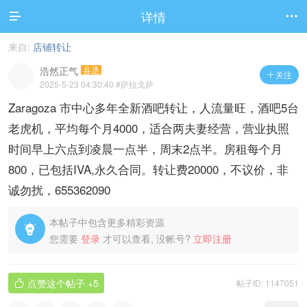
详情


来自:
店铺转让
浩然正气
县丞
关注

2025-5-23 04:30:40
#萨拉戈萨
Zaragoza 市中心多年全新酒吧转让，人流量旺，酒吧5台
老虎机，平均每个月4000，适合两夫妻经营，营业执照
时间早上六点到凌晨一点半，周末2点半。房租每个月
800，已包括IVA,永久合同。转让费20000，不议价，非
诚勿扰，655362090
本帖子中包含更多精彩资源

您需要
登录
才可以查看, 没帐号?
立即注册
点赞这个帖子
+5
帖子ID: 1147051
