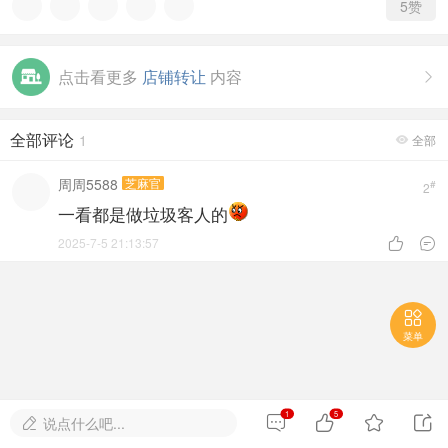
5
赞
点击看更多
店铺转让
内容

全部评论
1
全部

周周5588
芝麻官
#
2
一看都是做垃圾客人的
2025-7-5 21:13:57



菜单
1
5




说点什么吧...
