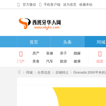
官方微信
手机客户端
设为首页
收藏本站
首页
头条
同城
房产
装修
亲子
婚嫁
门户
美食
汽车
旅游
健康
信息
同城
分类信息
店铺转让
Granada 2000
西
班
»
›
›
›
牙
华