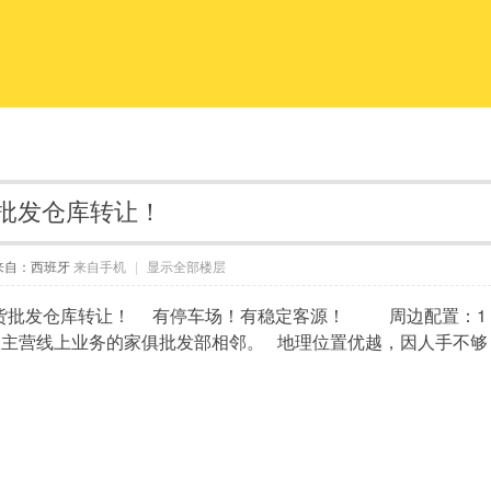
百货批发仓库转让！
来自：西班牙
来自手机
|
显示全部楼层
平米的百货批发仓库转让！ 有停车场！有稳定客源！ 周边配置：1
营线上业务的家俱批发部相邻。 地理位置优越，因人手不够 ，故转