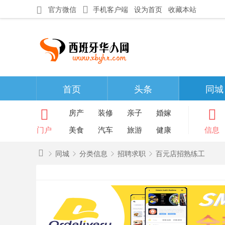
官方微信
手机客户端
设为首页
收藏本站
首页
头条
同城
房产
装修
亲子
婚嫁
门户
美食
汽车
旅游
健康
信息
同城
分类信息
招聘求职
百元店招熟练工
西
班
»
›
›
›
牙
华