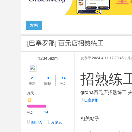
人
网
发帖
[巴塞罗那]
百元店招熟练工
123456zm
发表于 2024-4-11 17:29:45
|
来
招熟练
2
0
14
主题
回帖
积分
girona百元店招熟练工 
庶民
巴塞罗那
积分
14
相关帖子
收听TA
发消息