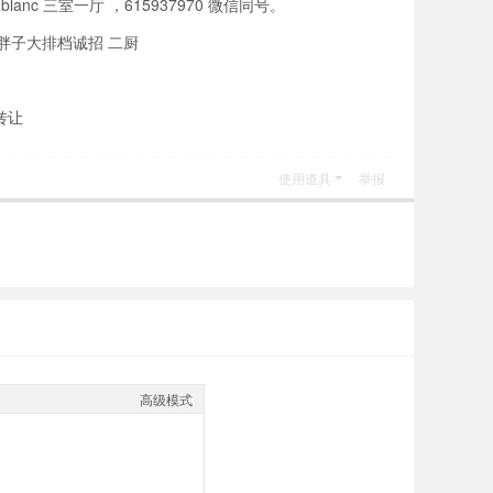
 blanc 三室一厅 ，615937970 微信同号。
区胖子大排档诚招 二厨
转让
使用道具
举报
高级模式