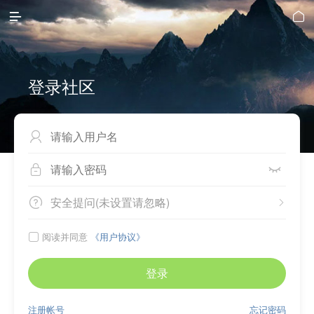


登录社区



安全提问(未设置请忽略)


阅读并同意
《用户协议》

登录
注册帐号
忘记密码