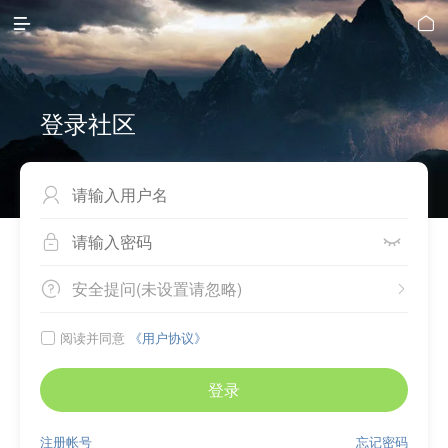


登录社区



安全提问(未设置请忽略)


阅读并同意
《用户协议》

登录
注册帐号
忘记密码