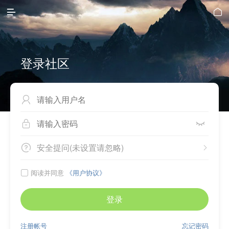


登录社区



安全提问(未设置请忽略)


阅读并同意
《用户协议》

登录
注册帐号
忘记密码