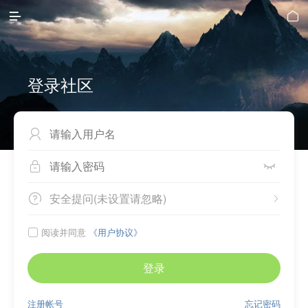


登录社区



安全提问(未设置请忽略)


阅读并同意
《用户协议》

登录
注册帐号
忘记密码