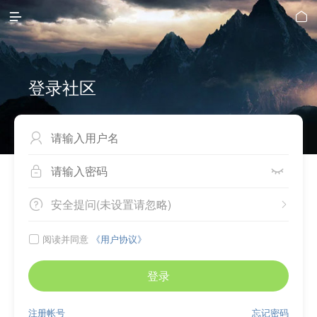


登录社区



安全提问(未设置请忽略)


阅读并同意
《用户协议》

登录
注册帐号
忘记密码