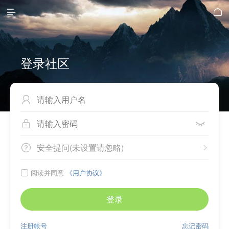


登录社区



安全提问(未设置请忽略)


阅读并同意
《用户协议》

登录
注册帐号
忘记密码