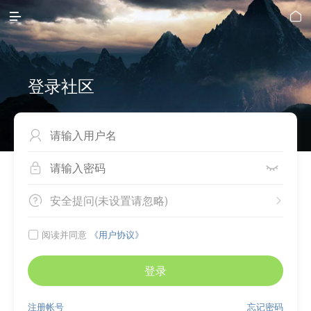


登录社区



安全提问(未设置请忽略)


阅读并同意
《用户协议》

登录
注册帐号
忘记密码