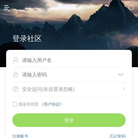


登录社区



安全提问(未设置请忽略)


阅读并同意
《用户协议》

登录
注册帐号
忘记密码