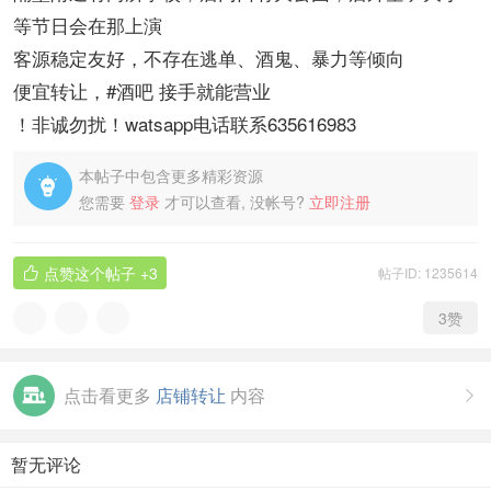
等节日会在那上演
客源稳定友好，不存在逃单、酒鬼、暴力等倾向
便宜转让，#酒吧 接手就能营业
！非诚勿扰！watsapp电话联系635616983
本帖子中包含更多精彩资源

您需要
登录
才可以查看, 没帐号?
立即注册
点赞这个帖子
+3
帖子ID: 1235614

3
赞
点击看更多
店铺转让
内容

暂无评论