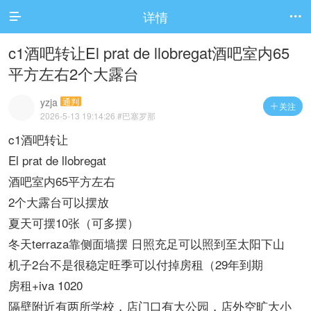
详情


c1酒吧转让El prat de llobregat酒吧室内65
平方左右2个大露台
yzja
通判
关注

2026-5-13 19:14:26
#巴塞罗那
c1酒吧转让
El prat de llobregat
酒吧室内65平方左右
2个大露台可以摆放
夏天可摆10张（可多摆）
冬天terraza靠侧面墙摆 日照充足可以照到至太阳下山
机子2台不是很稳定旺季可以付掉房租（29年到期
房租+iva 1020
隔壁附近有两所学校，店门口有大公园，店外空旷大小