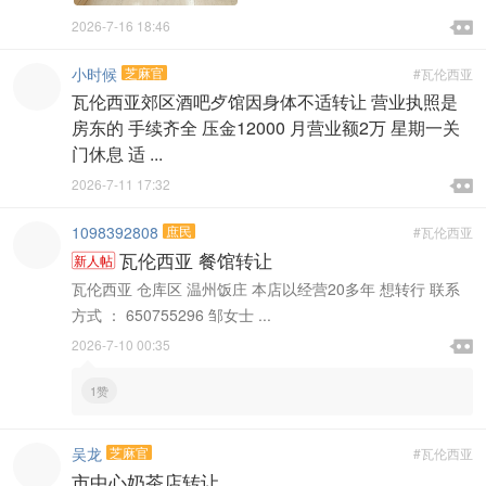

2026-7-16 18:46

小时候
芝麻官
#瓦伦西亚
瓦伦西亚郊区酒吧歺馆因身体不适转让 营业执照是
房东的 手续齐全 压金12000 月营业额2万 星期一关
门休息 适 ...

2026-7-11 17:32

1098392808
庶民
#瓦伦西亚
瓦伦西亚 餐馆转让
新人帖
瓦伦西亚 仓库区 温州饭庄 本店以经营20多年 想转行 联系
方式 ： 650755296 邹女士 ...

2026-7-10 00:35

1赞
吴龙
芝麻官
#瓦伦西亚
市中心奶茶店转让