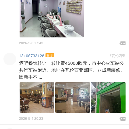

2026-5-6 17:43

13106733128
县丞
#瓦伦西亚
酒吧餐馆转让，转让费45000欧元，市中心火车站公
共汽车站附近。地址在瓦伦西亚郊区。八成新装修。
因新手不 ...

2026-5-4 20:23
