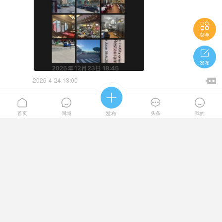

菜单

发布

2026-4-24 18:00






林增增
举人
#瓦伦西亚
美甲店转让是老店店租很便宜打电话号码
首页
同城
发布
头条
我的
688159156微信也是电话号码前面加0034

2026-4-22 22:10

13106733128
县丞
#瓦伦西亚
瓦伦西亚Gandía全新装修，经营半年好餐馆。目前
主营烤肉寿司。配备设施齐全，因股东问题转让，谁
接手谁合 ...