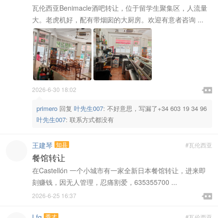
瓦伦西亚Benimacle酒吧转让，位于留学生聚集区，人流量
大。老虎机好，配有带烟囱的大厨房。欢迎有意者咨询 ...

2026-6-30 18:02

primero
回复
叶先生007
:
不好意思，写漏了+34 603 19 34 96
叶先生007
:
联系方式都没有
王建琴
知县
#瓦伦西亚
餐馆转让
在Castellón 一个小城市有一家全新日本餐馆转让，进来即
刻赚钱，因无人管理，忍痛割爱，635355700 ...

2026-6-25 16:37

Lfq
秀才
#瓦伦西亚