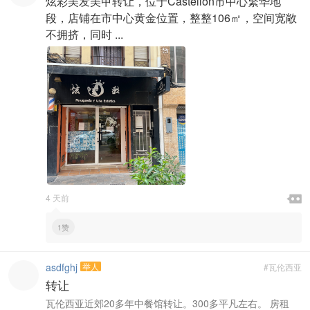
炫彩美发美甲转让，位于Castellon市中心繁华地
段，店铺在市中心黄金位置，整整106㎡，空间宽敞
不拥挤，同时 ...

4 天前

1赞
asdfghj
举人
#瓦伦西亚
转让
瓦伦西亚近郊20多年中餐馆转让。300多平凡左右。 房租