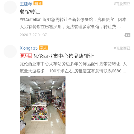
王建琴
知县
#瓦伦西亚
餐馆转让
在Castellón 近郊急需转让全新装修餐馆，房租便宜，因本
人另有餐馆在巴塞罗那，无法管理多家餐馆，转让费 ...

2026-7-27 01:37

Xiong135
举人
#瓦伦西亚
瓦伦西亚市中心饰品店转让
新人帖
瓦伦西亚市中心火车站旁边多年的饰品配件店带货转让,,人
流量大游客多，100平米左右,房租便宜有意请联系6686 ...