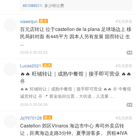
651089311
:
多少转让费
xiaweijun
秀才
#瓦伦西亚
百元店转让 位于castellon de la plana 足球场边上 移
民局斜对面 有445平方 因本人另有发展 固而转让 生
...

2026-5-30 22:22

Lucas2021
县丞
#瓦伦西亚
🔥🔥 旺铺转让｜成熟中餐馆｜接手即可营业 🔥🔥
🍜
🔥🔥 旺铺转让｜成熟中餐馆｜接手即可营业 🔥🔥 🍜 中餐馆
诚意转让 🍜 📍 黄金临街位置，大街道，人流量 ...

2026-5-29 06:36

JqY970128
举人
#瓦伦西亚
Castellon 郊区Vinaros 海边市中心 寿司外卖店转
让，距离海边走路3分钟。夏季游客多。 房租➕IVA