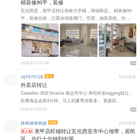
精装修90平，装修
瓦伦西亚，美甲店转让坐标大学城，球场附近。 精装修90
平，装修合格，已置自动玻璃门，空调，抽风系统。内 ...

2026-6-10 07:46

JqY970128
举人
#瓦伦西亚
外卖店转让
Castellón 郊区Vinaros 海边市中心 寿司外卖logging转让，
距离海边走路3分钟。马上到夏季游客多。 直接回 ...

2026-6-3 06:26

林林林林林姐
庶民
#瓦伦西亚
美甲店旺铺转让瓦伦西亚市中心地带，居民
新人帖
区，步行十分钟到中国