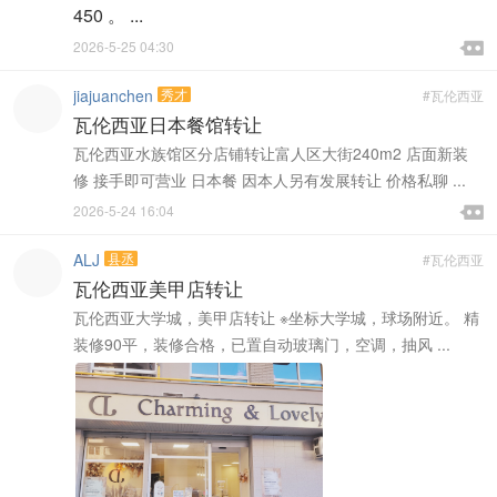
450 。 ...

2026-5-25 04:30

jiajuanchen
秀才
#瓦伦西亚
瓦伦西亚日本餐馆转让
瓦伦西亚水族馆区分店铺转让富人区大街240m2 店面新装
修 接手即可营业 日本餐 因本人另有发展转让 价格私聊 ...

2026-5-24 16:04

ALJ
县丞
#瓦伦西亚
瓦伦西亚美甲店转让
瓦伦西亚大学城，美甲店转让 ※坐标大学城，球场附近。 精
装修90平，装修合格，已置自动玻璃门，空调，抽风 ...