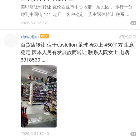
美甲店旺铺转让 瓦伦西亚市中心地带，居民区， 步行十分
钟到中国街 14年老店，客户稳定，店主退休转让 联系 ...

2026-6-2 16:52

xiaweijun
秀才
#瓦伦西亚
百货店转让 位于castellon 足球场边上 450平方 生意
稳定 因本人另有发展故而转让 联系人阮女士 电话
6918530 ...

2026-5-31 17:43
