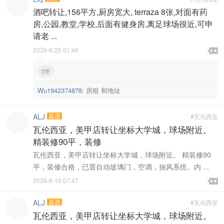
酒吧转让,156平方,厨房宽大, terraza 8张,对面有药
房,公园,教堂,学校,后面有健身房,离足球场很近,可申
请老 ...

2026-6-25 01:46

5赞
Wu1942374878
:
房租 和地址
ALJ
县丞
#瓦伦西亚
瓦伦西亚，美甲店转让坐标大学城，球场附近。
精装修90平，装修
瓦伦西亚，美甲店转让坐标大学城，球场附近。 精装修90
平，装修合格，已置自动玻璃门，空调，抽风系统。内 ...

2026-6-10 07:47

ALJ
县丞
#瓦伦西亚
瓦伦西亚，美甲店转让坐标大学城，球场附近。