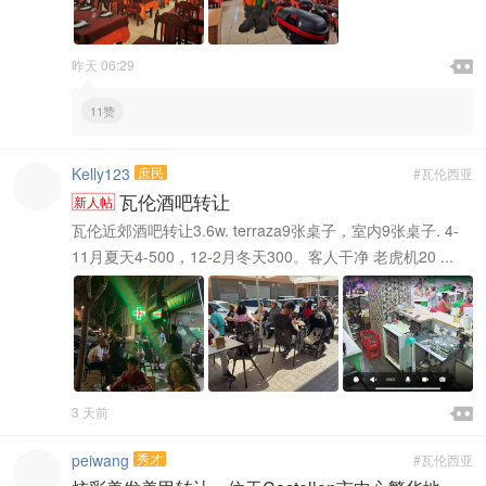

昨天 06:29

11赞
Kelly123
庶民
#瓦伦西亚
瓦伦酒吧转让
新人帖
瓦伦近郊酒吧转让3.6w. terraza9张桌子，室内9张桌子. 4-
11月夏天4-500，12-2月冬天300。客人干净 老虎机20 ...

3 天前

peiwang
秀才
#瓦伦西亚