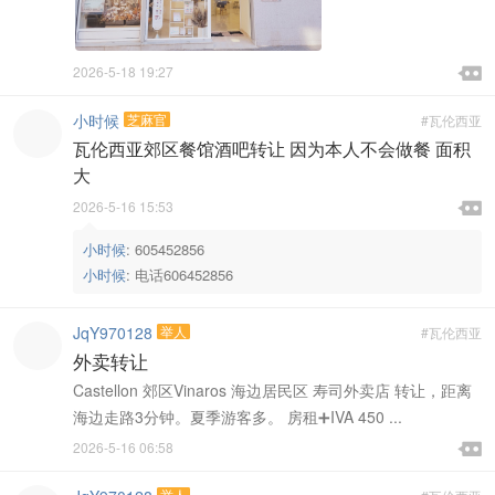

2026-5-18 19:27

小时候
芝麻官
#瓦伦西亚
瓦伦西亚郊区餐馆酒吧转让 因为本人不会做餐 面积
大

2026-5-16 15:53

小时候
:
605452856
小时候
:
电话606452856
JqY970128
举人
#瓦伦西亚
外卖转让
Castellon 郊区Vinaros 海边居民区 寿司外卖店 转让，距离
海边走路3分钟。夏季游客多。 房租➕IVA 450 ...

2026-5-16 06:58

举人