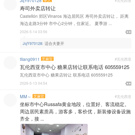
JqY970128
#瓦伦西亚
寿司外卖店转让
Castellón 郊区Vinaros 海边居民区 寿司外卖店转让， 距离
海边走路3分钟 市中心2分钟，住家近。 夏季游 ...

2026-5-14 03:56

JqY970128
:
适合夫妻开
tliang0911
芝麻官
#瓦伦西亚
瓦伦西亚市中心 糖果店转让联系电话 605559125
瓦伦西亚市中心 糖果店转让 联系电话 605559125

2026-5-13 04:54

MM～
芝麻官
#瓦伦西亚
坐标市中心Russafa黄金地段，位置好、客流稳定。
周边居民素质高，游客多，客价优，新装修设备设施
齐全，接 ...