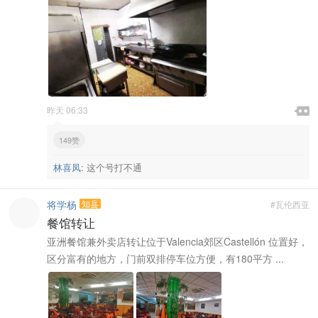

昨天 06:33

149赞
林喜凤
:
这个号打不通
将学杨
知县
#瓦伦西亚
餐馆转让
亚洲餐馆兼外卖店转让位于Valencia郊区Castellón 位置好，
区分富有的地方，门前双排停车位方便，有180平方 ...