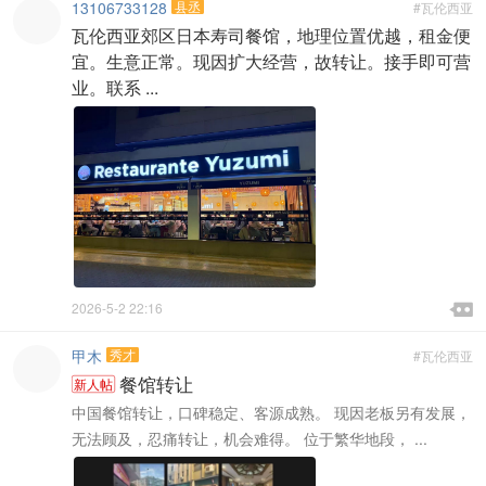
13106733128
县丞
#瓦伦西亚
瓦伦西亚郊区日本寿司餐馆，地理位置优越，租金便
宜。生意正常。现因扩大经营，故转让。接手即可营
业。联系 ...

2026-5-2 22:16

甲木
秀才
#瓦伦西亚
餐馆转让
新人帖
中国餐馆转让，口碑稳定、客源成熟。 现因老板另有发展，
无法顾及，忍痛转让，机会难得。 位于繁华地段， ...