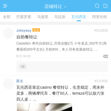
店铺转让




全部
巴塞罗那
马德里
马拉加
瓦伦西亚
阿里坎特
Jeksyway
知县
#瓦伦西亚
自助餐转让
Castellón 寿司自助转让,月营业额2万,十年老店,350平方(用
餐面积200平左右).月租800，本人另有发展故转让. ...

昨天 06:33

1赞
匿名
#瓦伦西亚
瓦伦西亚靠近casino 餐馆转让，生意稳定，周末外
卖多，两辆摩托车，餐厅50人，terraza可以放六张
四人桌， ...