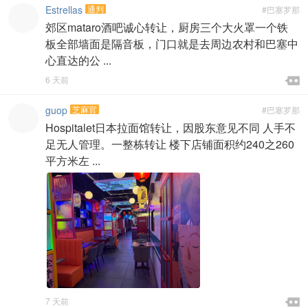
Estrellas
通判
#巴塞罗那
郊区mataro酒吧诚心转让，厨房三个大火罩一个铁
板全部墙面是隔音板，门口就是去周边农村和巴塞中
心直达的公 ...

6 天前

guop
芝麻官
#巴塞罗那
Hospitalet日本拉面馆转让，因股东意见不同 人手不
足无人管理。一整栋转让 楼下店铺面积约240之260
平方米左 ...

7 天前
