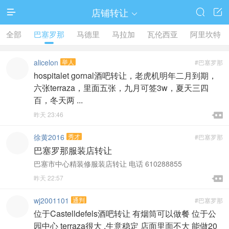
店铺转让




全部
巴塞罗那
马德里
马拉加
瓦伦西亚
阿里坎特
alicelon
举人
#巴塞罗那
hospitalet gornal酒吧转让，老虎机明年二月到期，
六张terraza，里面五张，九月可签3w，夏天三四
百，冬天两 ...

昨天 23:46

徐黄2016
秀才
#巴塞罗那
巴塞罗那服装店转让
巴塞市中心精装修服装店转让 电话 610288855

昨天 22:57

wj2001101
通判
#巴塞罗那
位于Castelldefels酒吧转让 有烟筒可以做餐 位于公
园中心 terraza很大 ,生意稳定 店面里面不大 能做20