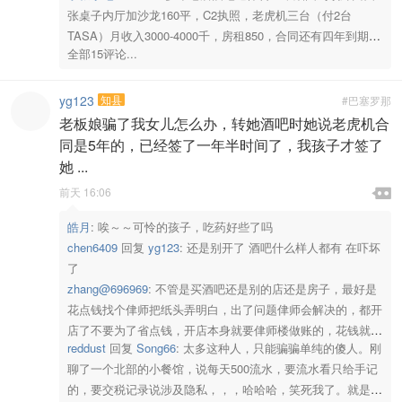
张桌子内厅加沙龙160平，C2执照，老虎机三台（付2台
TASA）月收入3000-4000千，房租850，合同还有四年到期，
全部15评论...
平时营业额300+周末节日500-700因身体原因退休转让，价格
面议，非诚勿扰，中介止步！
yg123
知县
#巴塞罗那
老板娘骗了我女儿怎么办，转她酒吧时她说老虎机合
同是5年的，已经签了一年半时间了，我孩子才签了
她 ...

前天 16:06

皓月
:
唉～～可怜的孩子，吃药好些了吗
chen6409
回复
yg123
:
还是别开了 酒吧什么样人都有 在吓坏
了
zhang@696969
:
不管是买酒吧还是别的店还是房子，最好是
花点钱找个侓师把纸头弄明白，出了问题侓师会解决的，都开
店了不要为了省点钱，开店本身就要侓师楼做账的，花钱就能
reddust
回复
Song66
:
太多这种人，只能骗骗单纯的傻人。刚
弄明白了
聊了一个北部的小餐馆，说每天500流水，要流水看只给手记
的，要交税记录说涉及隐私，，，哈哈哈，笑死我了。就是等