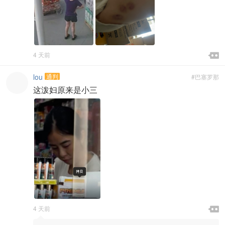

4 天前

lou
通判
#巴塞罗那
这泼妇原来是小三

4 天前
