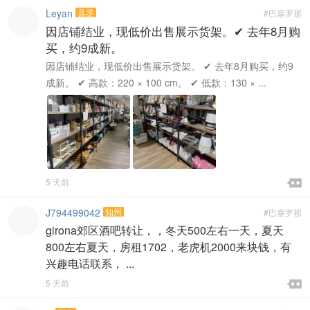
Leyan
县丞
#巴塞罗那
因店铺结业，现低价出售展示货架。✔ 去年8月购
买，约9成新。
因店铺结业，现低价出售展示货架。 ✔ 去年8月购买，约9
成新。 ✔ 高款：220 × 100 cm。 ✔ 低款：130 × ...

5 天前

J794499042
知州
#巴塞罗那
girona郊区酒吧转让，，冬天500左右一天，夏天
800左右夏天，房租1702，老虎机2000来块钱，有
兴趣电话联系， ...

5 天前
