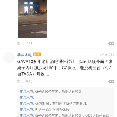

前天 17:11

黎叔水电
县丞
#巴塞罗那
GAVA10多年老店酒吧退休转让，烟囱到顶外面四张
桌子内厅加沙龙160平，C2执照，老虎机三台（付2
台TASA）月收 ...

前天 16:15

黎叔水电
:
GAVA10多年老店酒吧退休转让
黎叔水电
:
黎叔水电
:
休假期间，有问题请微信咨询谢谢.
黎叔水电
:
明天开始到下周五休假
黎叔水电
:
GAVA10多年老店酒吧退休转让，烟囱到顶外面四