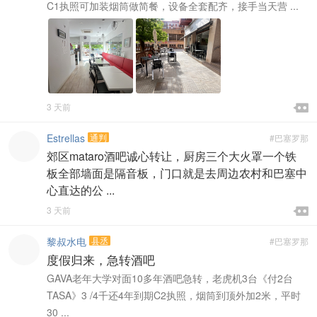
C1执照可加装烟筒做简餐，设备全套配齐，接手当天营 ...

3 天前

Estrellas
通判
#巴塞罗那
郊区mataro酒吧诚心转让，厨房三个大火罩一个铁
板全部墙面是隔音板，门口就是去周边农村和巴塞中
心直达的公 ...

3 天前

黎叔水电
县丞
#巴塞罗那
度假归来，急转酒吧
GAVA老年大学对面10多年酒吧急转，老虎机3台《付2台
TASA》3 /4千还4年到期C2执照，烟筒到顶外加2米，平时
30 ...