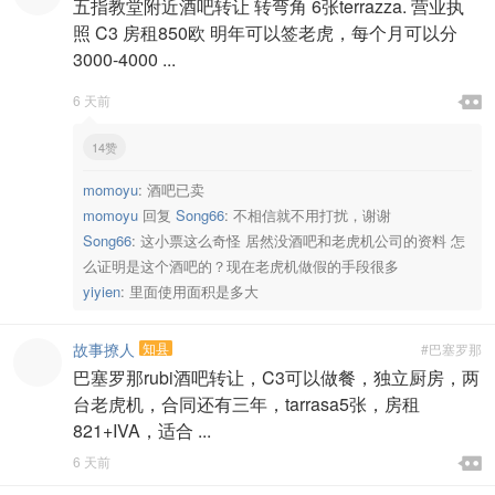
五指教堂附近酒吧转让 转弯角 6张terrazza. 营业执
照 C3 房租850欧 明年可以签老虎，每个月可以分
3000-4000 ...

6 天前

14赞
momoyu
:
酒吧已卖
momoyu
回复
Song66
:
不相信就不用打扰，谢谢
Song66
:
这小票这么奇怪 居然没酒吧和老虎机公司的资料 怎
么证明是这个酒吧的？现在老虎机做假的手段很多
yiyien
:
里面使用面积是多大
故事撩人
知县
#巴塞罗那
巴塞罗那rubi酒吧转让，C3可以做餐，独立厨房，两
台老虎机，合同还有三年，tarrasa5张，房租
821+IVA，适合 ...

6 天前
