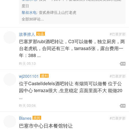
度日
黎叔水电
:
壹贰叁肆伍上山打老虎
全部30评论...
故事撩人
知县
#巴塞罗那
巴塞罗那rubi酒吧转让，C3可以做餐，独立厨房，两
台老虎机，合同还有三年，tarrasa5张，露台费用一
年：388 ...

昨天 05:13

wj2001101
通判
#巴塞罗那
位于Castelldefels酒吧转让 有烟筒可以做餐 位于公
园中心 terraza很大 ,生意稳定 店面里面不大 能做20
...

昨天 03:04

Blanes
庶民
#巴塞罗那
巴塞市中心日本餐馆转让