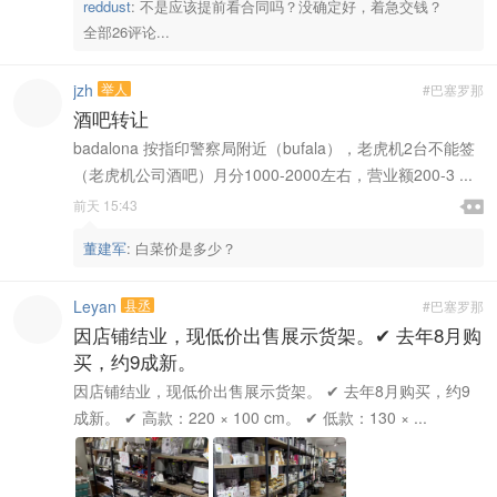
reddust
:
不是应该提前看合同吗？没确定好，着急交钱？
着坑傻子的。
全部26评论...
jzh
举人
#巴塞罗那
酒吧转让
badalona 按指印警察局附近（bufala），老虎机2台不能签
（老虎机公司酒吧）月分1000-2000左右，营业额200-3 ...

前天 15:43

董建军
:
白菜价是多少？
Leyan
县丞
#巴塞罗那
因店铺结业，现低价出售展示货架。✔ 去年8月购
买，约9成新。
因店铺结业，现低价出售展示货架。 ✔ 去年8月购买，约9
成新。 ✔ 高款：220 × 100 cm。 ✔ 低款：130 × ...