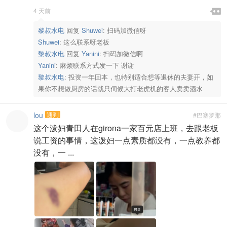

4 天前

黎叔水电
回复
Shuwei
:
扫码加微信呀
Shuwei
:
这么联系呀老板
黎叔水电
回复
Yanini
:
扫码加微信啊
Yanini
:
麻烦联系方式发一下 谢谢
黎叔水电
:
投资一年回本，也特别适合想等退休的夫妻开，如
果你不想做厨房的话就只伺候大打老虎机的客人卖卖酒水
lou
通判
#巴塞罗那
这个泼妇青田人在girona一家百元店上班，去跟老板
说工资的事情，这泼妇一点素质都没有，一点教养都
没有，一 ...