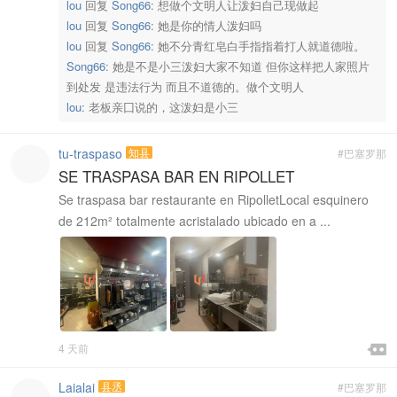
lou
回复
Song66
:
想做个文明人让泼妇自己现做起
lou
回复
Song66
:
她是你的情人泼妇吗
lou
回复
Song66
:
她不分青红皂白手指指着打人就道德啦。
Song66
:
她是不是小三泼妇大家不知道 但你这样把人家照片
到处发 是违法行为 而且不道德的。做个文明人
lou
:
老板亲囗说的，这泼妇是小三
tu-traspaso
知县
#巴塞罗那
SE TRASPASA BAR EN RIPOLLET
Se traspasa bar restaurante en RipolletLocal esquinero
de 212m² totalmente acristalado ubicado en a ...

4 天前

Laialai
县丞
#巴塞罗那