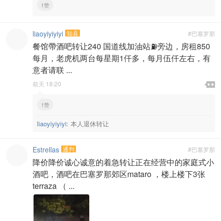
1赞
liaoyiyiyiyi
知县
#巴塞罗那
餐馆帶酒吧转让240 国道线加油站⛽旁边，房租850
每月，老虎机两台每星期1仟多，每月伍仟左右，有
意者请联 ...

前天 18:20

1赞
liaoyiyiyiyi
:
本人退休转让
Estrellas
通判
#巴塞罗那
降价降价诚心诚意的着急转让正在经营中的家庭式小
酒吧，酒吧在巴塞罗那郊区mataro ，楼上楼下3张
terraza （ ...