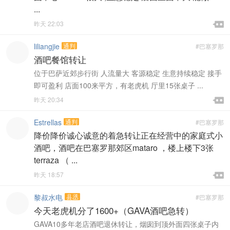
...

昨天 22:03

liliangjie
通判
#巴塞罗那
酒吧餐馆转让
位于巴萨近郊步行街 人流量大 客源稳定 生意持续稳定 接手
即可盈利 店面100来平方，有老虎机 厅里15张桌子 ...

昨天 20:34

Estrellas
通判
#巴塞罗那
降价降价诚心诚意的着急转让正在经营中的家庭式小
酒吧，酒吧在巴塞罗那郊区mataro ，楼上楼下3张
terraza （ ...

昨天 18:57

黎叔水电
县丞
#巴塞罗那
今天老虎机分了1600+（GAVA酒吧急转）
GAVA10多年老店酒吧退休转让，烟囱到顶外面四张桌子内