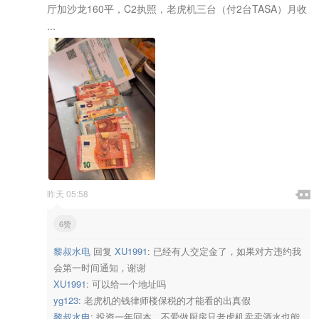
厅加沙龙160平，C2执照，老虎机三台（付2台TASA）月收
...

昨天 05:58

6赞
黎叔水电
回复
XU1991
:
已经有人交定金了，如果对方违约我
会第一时间通知，谢谢
XU1991
:
可以给一个地址吗
yg123
:
老虎机的钱律师楼保税的才能看的出真假
黎叔水电
:
投资一年回本，不爱做厨房只老虎机卖卖酒水也能