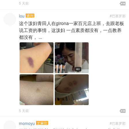

5 天前

lou
通判
#巴塞罗那
这个泼妇青田人在girona一家百元店上班，去跟老板
说工资的事情，这泼妇 一点素质都没有，一点教养
都没有， ...

5 天前

momoyu
芝麻官
#巴塞罗那