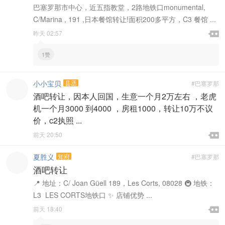
巴塞罗那市中心，近五指教堂，2路地铁口monumental,
C/Marina , 191 ,日本餐馆转让!面积200多平方，C3 餐馆 ...

昨天 02:57

1赞
小小宝贝
县丞
#巴塞罗那
酒吧转让，因本人回国，生意一个月2万左右 ，老虎
机一个月3000 到4000 ，房租1000，转让10万不议
价，c2执照 ...

前天 20:50

夏胜义
知府
#巴塞罗那
酒吧转让
📍 地址：C/ Joan Güell 189，Les Corts, 08028 🚇 地铁：
L3 LES CORTS地铁口 ✨ 店铺优势 ...

前天 18:40
