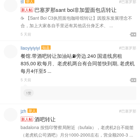
tll
举人
#巴塞罗那
巴塞罗那sant boi非加盟面包店转让
新人帖
​☕️ 【Sant Boi C3执照面包咖啡馆转让】 ​因股东发展理念不
合，加上大家各自手里还有其他店分身乏术、 ...

5 天前

liaoyiyiyiyi
知县
#巴塞罗那
餐馆.带酒吧转让加油站⛽旁边.240 国道线房租
835,00 欧每月、老虎机两台有合同签快到期, 老虎机
每月4仟至5 ...

5 天前

1赞
jzh
举人
#巴塞罗那
酒吧转让
新人帖
badalona 按指印警察局附近（bufala），老虎机2台不能签
（老虎机公司酒吧）月分1000-2000左右，营业额200-3 ...