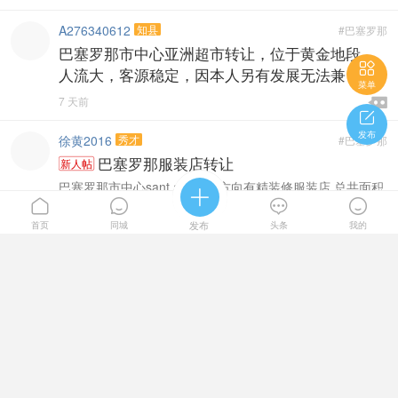
A276340612
知县
#巴塞罗那
巴塞罗那市中心亚洲超市转让，位于黄金地段，

人流大，客源稳定，因本人另有发展无法兼
菜单

7 天前


发布
徐黄2016
秀才
#巴塞罗那
巴塞罗那服装店转让
新人帖
巴塞罗那市中心sant antonio 方向有精装修服装店 总共面积





330平方 房租2500 在这个地段已经是很便宜了. ...
首页
同城
发布
头条
我的

2026-7-31 22:00

Laialai
县丞
#巴塞罗那
酒吧转让巴塞罗那近郊Barberà del Vallès，地址
Passeig del Dr.
酒吧转让 巴塞罗那近郊Barberà del Vallès，地址Passeig
del Dr. Moragas, 146。靠近学校、体育馆和养老 ...