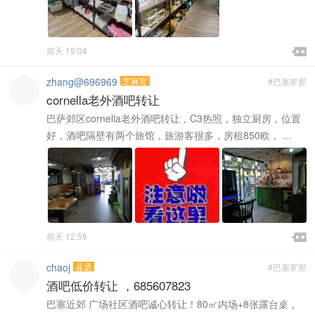

前天 15:04

zhang@696969
芝麻官
#巴塞罗那
cornella老外酒吧转让
巴萨郊区cornella老外酒吧转让，C3热照，独立厨房，位置
好，酒吧隔壁有两个旅馆，旅游客很多，房租850欧， ...

前天 12:58

chaoj
县丞
#巴塞罗那
酒吧低价转让 ，685607823
巴塞近郊 广场社区酒吧诚心转让！80㎡内场+8张露台桌，