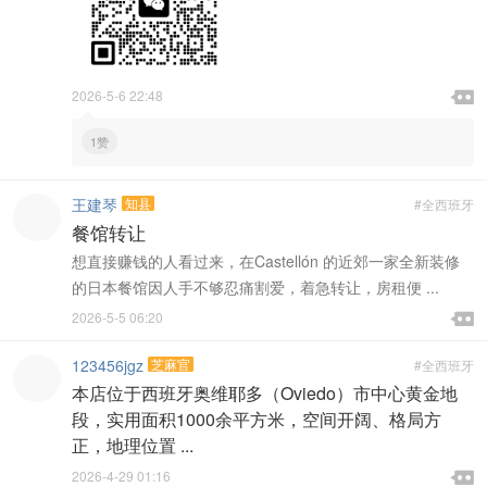

2026-5-6 22:48

1赞
王建琴
知县
#全西班牙
餐馆转让
想直接赚钱的人看过来，在Castellón 的近郊一家全新装修
的日本餐馆因人手不够忍痛割爱，着急转让，房租便 ...

2026-5-5 06:20

123456jgz
芝麻官
#全西班牙
本店位于西班牙奥维耶多（Oviedo）市中心黄金地
段，实用面积1000余平方米，空间开阔、格局方
正，地理位置 ...

2026-4-29 01:16
