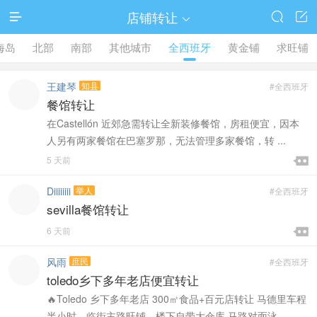
店铺转让




海岛
北部
南部
其他城市
全西班牙
黄金铺
求旺铺
王建琴
知县
#全西班牙
餐馆转让
在Castellón 近郊急需转让全新装修餐馆，房租便宜，因本
人另有两家餐馆在巴塞罗那，无法管理多家餐馆，转 ...

5 天前

Diiiiiiii
举人
#全西班牙
sevilla餐馆转让

6 天前

风雨
庶民
#全西班牙
toledo乡下多年老店便宜转让
🔥Toledo 乡下多年老店 300㎡食品+百元店转让 马德里车程
半小时，临街主路旺铺，楼下自带大仓库 马路对面泳 ...