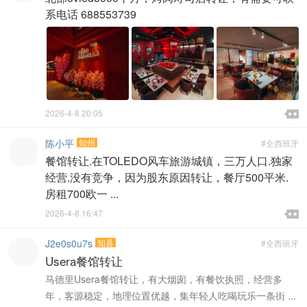
系电话 688553739

2026-4-8 20:05

陈小平
知州
#全西班牙
餐馆转让.在TOLEDO风车旅游城镇，三万人口.独家
经营.没有竞争，因为股东原因转让，餐厅500平米.
房租700欧一 ...

2026-4-8 16:47

J2e0s0u7s
知县
#全西班牙
Usera餐馆转让
马德里Usera餐馆转让，有大烟囱，有餐饮执照，经营多
年，客源稳定，地理位置优越，集年轻人吃喝玩乐一条街 ...