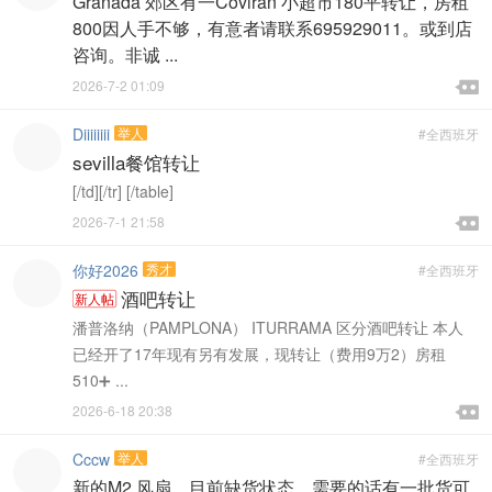
Granada 郊区有一Coviran 小超市180平转让，房租
800因人手不够，有意者请联系695929011。或到店
咨询。非诚 ...

2026-7-2 01:09

Diiiiiiii
举人
#全西班牙
sevilla餐馆转让
[/td][/tr] [/table]

2026-7-1 21:58

你好2026
秀才
#全西班牙
酒吧转让
新人帖
潘普洛纳（PAMPLONA） ITURRAMA 区分酒吧转让 本人
已经开了17年现有另有发展，现转让（费用9万2）房租
510➕ ...

2026-6-18 20:38

Cccw
举人
#全西班牙
新的M2 风扇，目前缺货状态。需要的话有一批货可