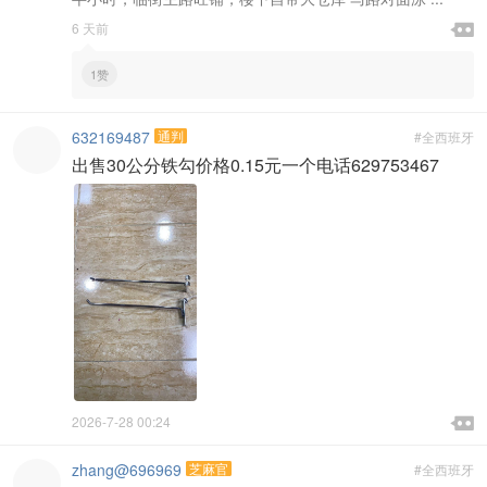

6 天前

1赞
632169487
通判
#全西班牙
出售30公分铁勾价格0.15元一个电话629753467

2026-7-28 00:24

zhang@696969
芝麻官
#全西班牙