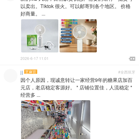
以卖出。Tiktok 很火。可以邮寄到各个地区。 价格
好商量。 ...

2026-6-17 11:01

j j
芝麻官
#全西班牙
因个人原因，现诚意转让一家经营9年的糖果店加百
元店，老店稳定客源好。 * 店铺位置佳，人流稳定 *
经营多 ...