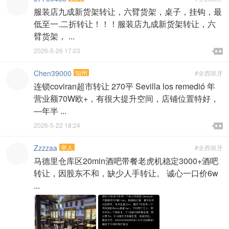
服装店九成新货架转让，六臂货架，桌子，挂钩，最
低至一.二折转让！！！服装店九成新货架转让，六
臂货架， ...

2026-5-26 17:03

Chen39000
知州
#全西班牙
连锁coviran超市转让 270平 Sevilla los remedió 年
营业额70W欧+，有很大提升空间，店铺位置特好，
―年半 ...

2026-5-22 18:24

Zzzzaa
举人
#全西班牙
马德里仓库区20min酒吧带餐老虎机稳定3000+酒吧
转让，因股东不和，缺少人手转让。 诚心一口价6w
...