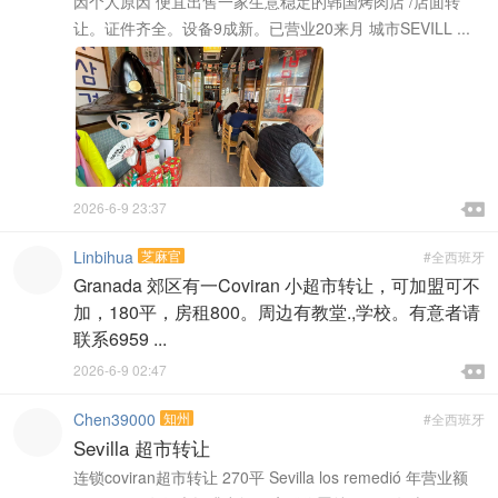
因个人原因 便宜出售一家生意稳定的韩国烤肉店 /店面转
让。证件齐全。设备9成新。已营业20来月 城市SEVILL ...

2026-6-9 23:37

Linbihua
芝麻官
#全西班牙
Granada 郊区有一Coviran 小超市转让，可加盟可不
加，180平，房租800。周边有教堂.,学校。有意者请
联系6959 ...

2026-6-9 02:47

Chen39000
知州
#全西班牙
Sevilla 超市转让
连锁coviran超市转让 270平 Sevilla los remedió 年营业额