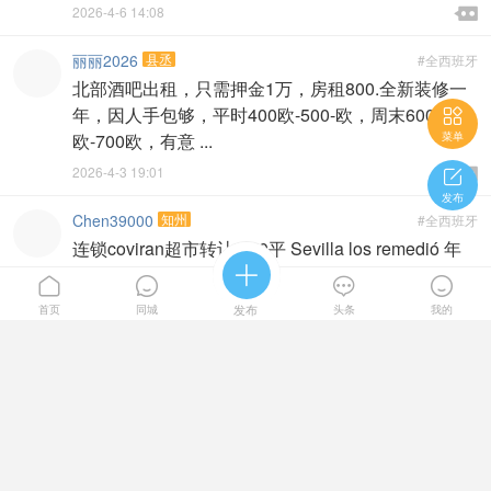

2026-4-6 14:08

丽丽2026
县丞
#全西班牙
北部酒吧出租，只需押金1万，房租800.全新装修一
年，因人手包够，平时400欧-500-欧，周末600

欧-700欧，有意 ...
菜单

2026-4-3 19:01


发布
Chen39000
知州
#全西班牙
连锁coviran超市转让 270平 Sevilla los remedió 年
营业额70W欧+，有很大提升空间，店铺位置特好，





―年半 ...
首页
同城
发布
头条
我的

2026-4-3 08:38

1赞
J2e0s0u7s
知县
#全西班牙
马德里Usera餐馆转让，有大烟囱，有餐饮执照，经