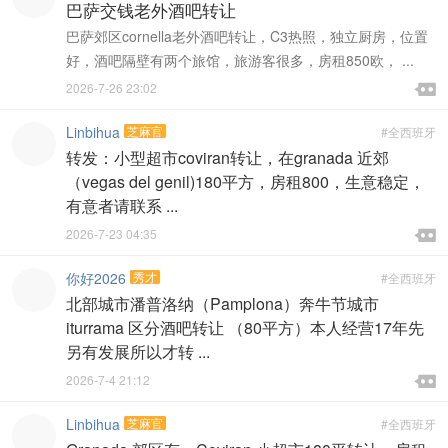
巴萨交钱老外酒吧转让
巴萨郊区cornella老外酒吧转让，C3热照，独立厨房，位置
好，酒吧隔壁有两个旅馆，旅游客很多，房租850欧， ...

2026-7-26 23:02

Linbihua
芝麻官
#全西班牙
转发：小型超市coviran转让，在granada 近郊
（vegas del genil)180平方，房租800，生意稳定，
有意者请联系 ...

2026-7-23 04:35

你好2026
秀才
#全西班牙
北部城市潘普洛纳（Pamplona）奔牛节城市
iturrama 区分酒吧转让 （80平方）本人经营17年先
另有发展所以才转 ...

2026-7-4 21:12

Linbihua
芝麻官
#全西班牙