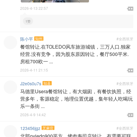

2026-4-13 22:57

1赞
陈小平
知州
#全西班牙
餐馆转让.在TOLEDO风车旅游城镇，三万人口.独家
经营.没有竞争，因为股东原因转让，餐厅500平米.
房租700欧一 ...

2026-4-11 21:15

J2e0s0u7s
知县
#全西班牙
马德里Usera餐馆转让，有大烟囱，有餐饮执照，经
营多年，客源稳定，地理位置优越，集年轻人吃喝玩
乐一条街 ...

2026-4-9 14:42

123456jgz
芝麻官
#全西班牙
北部oviedo900平方，烤肉寿司店转让，有需要可联