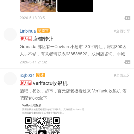

2026-5-18 03:51

Linbihua
芝麻官
#全西班牙
店铺转让
新人帖
Granada 郊区有一Coviran 小超市180平转让，房租800因
人手不够，有意者请联系638538522。或到店咨询。非诚 ...

2026-5-11 21:02

nxjb034
秀才
#全西班牙
verifactu收银机
新人帖
酒吧，餐饮，超市，百元店老板看过来 Verifactu收银机 酒
吧配套6xx拿下