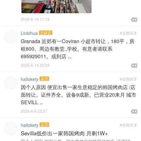

2026-6-16 17:19

Linbihua
芝麻官
#全西班牙
Granada 近郊有一Coviran 小超市转让，180平，房
租800。周边有教堂.,学校。有意者请联系
695929011。或到店 ...

2026-6-14 22:03

hallokety
县丞
#全西班牙
因个人原因 便宜出售一家生意稳定的韩国烤肉店 /店
面转让。证件齐全。设备9成新。已营业20来月 城市
SEVILL ...

2026-6-9 23:37

hallokety
县丞
#全西班牙
Sevilla低价出一家韩国烤肉 月剩1W+