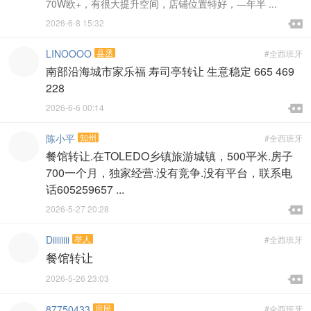
70W欧+，有很大提升空间，店铺位置特好，―年半 ...

2026-6-8 15:32

LINOOOO
县丞
#全西班牙
南部沿海城市家乐福 寿司亭转让 生意稳定 665 469
228

2026-6-6 00:14

陈小平
知州
#全西班牙
餐馆转让.在TOLEDO乡镇旅游城镇，500平米.房子
700一个月，独家经营.没有竞争.没有平台，联系电
话605259657 ...

2026-5-27 20:28

Diiiiiiii
举人
#全西班牙
餐馆转让

2026-5-26 23:03

87750433
庶民
#全西班牙