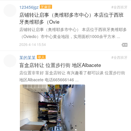
123456jgz
芝麻官
#全西班牙
店铺转让启事（奥维耶多市中心）本店位于西班
牙奥维耶多（Ovie
店铺转让启事（奥维耶多市中心） 本店位于西班牙奥维耶多
（Oviedo）市中心黄金地段，实用面积1000余平方米 ...

2026-4-14 15:54

某的某某
举人
#全西班牙
盲盒店转让 位置步行街 地区Albacete
店位置非常好 盲盒店转让 有兴趣看了都可以谈 位置步行街
地区Albacete 电话665666146 ...