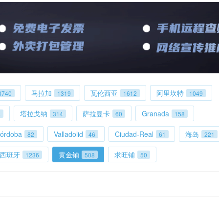
马拉加
瓦伦西亚
阿里坎特
8740
1319
1612
1049
塔拉戈纳
萨拉曼卡
Granada
4
314
60
158
órdoba
Valladolid
Ciudad-Real
海岛
82
46
61
221
西班牙
黄金铺
求旺铺
1236
508
50