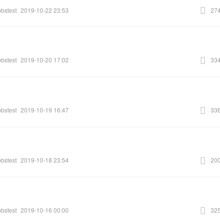
bbstest
2019-10-22 23:53
27
bbstest
2019-10-20 17:02
33
bbstest
2019-10-19 16:47
33
bbstest
2019-10-18 23:54
20
bbstest
2019-10-16 00:00
32