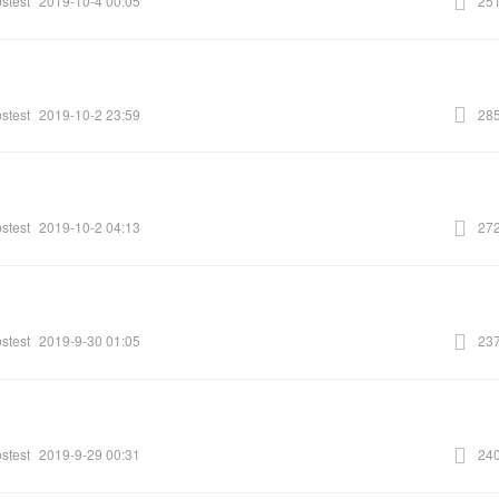
stest
2019-10-4 00:05
25
stest
2019-10-2 23:59
28
stest
2019-10-2 04:13
27
stest
2019-9-30 01:05
23
stest
2019-9-29 00:31
24