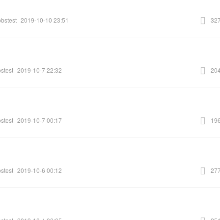
bbstest
2019-10-10 23:51
32
stest
2019-10-7 22:32
20
stest
2019-10-7 00:17
19
stest
2019-10-6 00:12
27