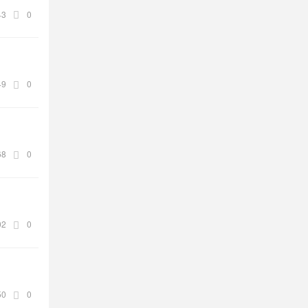
43
0
49
0
68
0
02
0
50
0