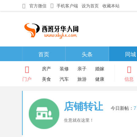
官方微信
手机客户端
设为首页
收藏本站
首页
头条
同城
房产
装修
亲子
婚嫁
门户
美食
汽车
旅游
健康
信息
店铺转让
今日新帖：
7
生意就在这里！