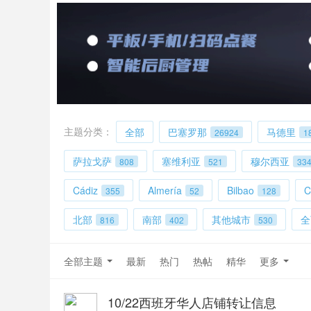
主题分类：
全部
巴塞罗那
马德里
26924
1
萨拉戈萨
塞维利亚
穆尔西亚
808
521
33
Cádiz
Almería
Bilbao
C
355
52
128
北部
南部
其他城市
全
816
402
530
全部主题
最新
热门
热帖
精华
更多
10/22西班牙华人店铺转让信息