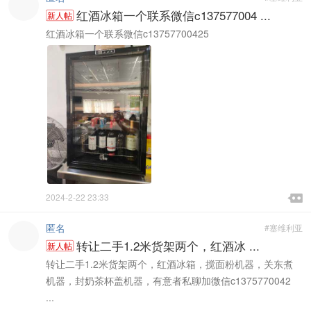
红酒冰箱一个联系微信c137577004 ...
新人帖
红酒冰箱一个联系微信c13757700425

2024-2-22 23:33

匿名
#塞维利亚
转让二手1.2米货架两个，红酒冰 ...
新人帖
转让二手1.2米货架两个，红酒冰箱，搅面粉机器，关东煮
机器，封奶茶杯盖机器，有意者私聊加微信c1375770042
...