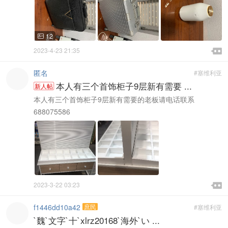
12


2023-4-23 21:35

匿名
#塞维利亚
本人有三个首饰柜子9层新有需要 ...
新人帖
本人有三个首饰柜子9层新有需要的老板请电话联系
688075586

2023-3-22 03:23

f1446dd10a42
庶民
#塞维利亚
`魏`文字`十`xlrz20168`海外`い ...