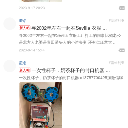

2023-9-17 20:23

匿名
#塞维利亚
寻2002年左右一起在Sevilla 衣服 ...
新人帖
寻2002年左右一起在Sevilla 衣服工厂打工的同事比如老公
是北方人老婆是青田港头人的小涛夫妻 还有仁庄意大 ...

2023-9-14 15:44

匿名
#塞维利亚
一次性杯子，奶茶杯子的封口机器 ...
新人帖
一次性杯子，奶茶杯子的封口机器 c13757700425加微信聊