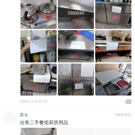
10


2023-11-9 02:23

匿名
#塞维利亚
出售二手餐馆厨房用品