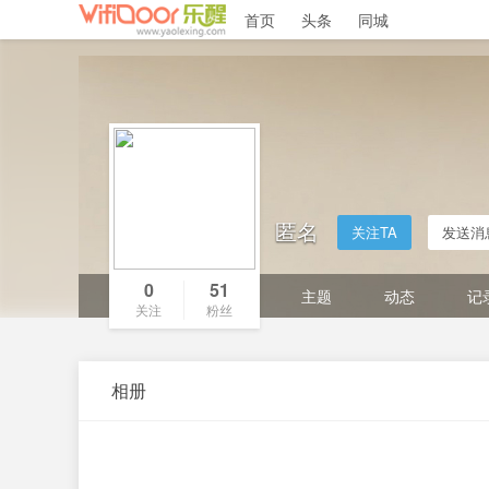
首页
头条
同城
匿名
关注TA
发送消
0
51
主题
动态
记
关注
粉丝
相册