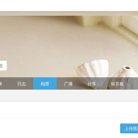
息
录
日志
相册
广播
分享
留言板
上传图