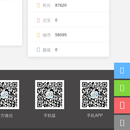
积分
87620
0
元宝
58095
铜币
0
颜值
官方微信
手机版
手机APP