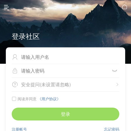


登录社区



安全提问(未设置请忽略)


阅读并同意
《用户协议》

登录
注册帐号
忘记密码