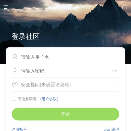


登录社区



安全提问(未设置请忽略)


阅读并同意
《用户协议》

登录
注册帐号
忘记密码