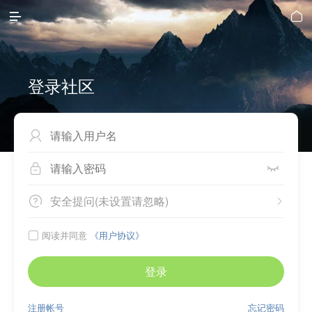


登录社区



安全提问(未设置请忽略)


阅读并同意
《用户协议》

登录
注册帐号
忘记密码