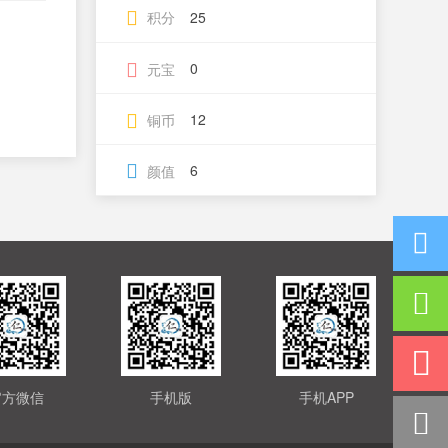
积分
25
0
元宝
12
铜币
6
颜值
官方微信
手机版
手机APP